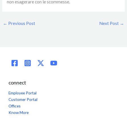
non esagerare con le scommesse.
←
Previous Post
Next Post
→
connect
Employee Portal
Customer Portal
Offices
Know More