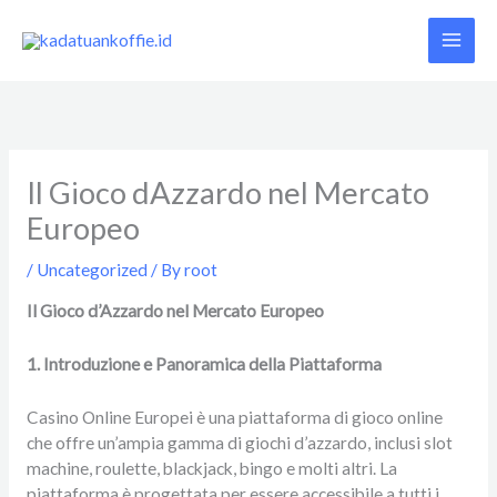
Skip
to
content
Il Gioco dAzzardo nel Mercato
Europeo
/
Uncategorized
/ By
root
Il Gioco d’Azzardo nel Mercato Europeo
1. Introduzione e Panoramica della Piattaforma
Casino Online Europei è una piattaforma di gioco online
che offre un’ampia gamma di giochi d’azzardo, inclusi slot
machine, roulette, blackjack, bingo e molti altri. La
piattaforma è progettata per essere accessibile a tutti i