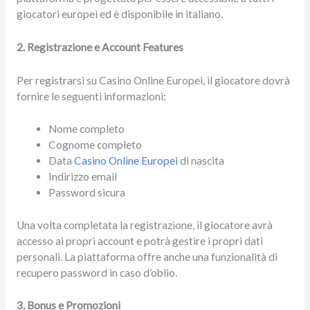
giocatori europei ed è disponibile in italiano.
2. Registrazione e Account Features
Per registrarsi su Casino Online Europei, il giocatore dovrà
fornire le seguenti informazioni:
Nome completo
Cognome completo
Data
Casino Online Europei
di nascita
Indirizzo email
Password sicura
Una volta completata la registrazione, il giocatore avrà
accesso ai propri account e potrà gestire i propri dati
personali. La piattaforma offre anche una funzionalità di
recupero password in caso d’oblio.
3. Bonus e Promozioni