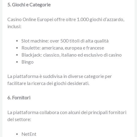
5. Giochi e Categorie
Casino Online Europei offre oltre 1.000 giochi d’azzardo,
inclusi:
Slot machine: over 500 titoli di alta qualità
Roulette: americana, europea e francese
Blackjack: classico, italiano ed esclusivo di casino
Bingo
La piattaforma è suddivisa in diverse categorie per
facilitare la ricerca dei giochi desiderati.
6. Fornitori
La piattaforma collabora con alcuni dei principali fornitori
del settore:
NetEnt