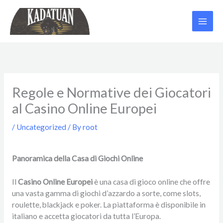
Skip
to
content
Regole e Normative dei Giocatori
al Casino Online Europei
/
Uncategorized
/ By
root
Panoramica della Casa di Giochi Online
Il
Casino Online Europei
è una casa di gioco online che offre
una vasta gamma di giochi d’azzardo a sorte, come slots,
roulette, blackjack e poker. La piattaforma è disponibile in
italiano e accetta giocatori da tutta l’Europa.