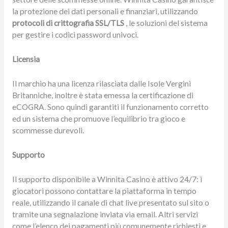
la protezione dei dati personali e finanziari, utilizzando
protocoli di crittografia SSL/TLS
, le soluzioni del sistema
per gestire i codici password univoci.
Licensia
Il marchio ha una licenza rilasciata dalle Isole Vergini
Britanniche, inoltre è stata emessa la certificazione di
eCOGRA. Sono quindi garantiti il funzionamento corretto
ed un sistema che promuove l’equilibrio tra gioco e
scommesse durevoli.
Supporto
Il supporto disponibile a Winnita Casino è attivo 24/7: i
giocatori possono contattare la piattaforma in tempo
reale, utilizzando il canale di chat live presentato sul sito o
tramite una segnalazione inviata via email. Altri servizi
come l’elenco dei pagamenti più comunemente richiesti e