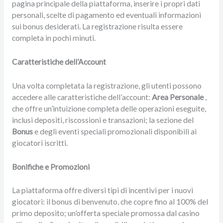
pagina principale della piattaforma, inserire i propri dati
personali, scelte di pagamento ed eventuali informazioni
sui bonus desiderati. La registrazione risulta essere
completa in pochi minuti.
Caratteristiche dell’Account
Una volta completata la registrazione, gli utenti possono
accedere alle caratteristiche dell’account:
Area Personale
,
che offre un’intuizione completa delle operazioni eseguite,
inclusi depositi, riscossioni e transazioni; la sezione del
Bonus
e degli eventi speciali promozionali disponibili ai
giocatori iscritti.
Bonifiche e Promozioni
La piattaforma offre diversi tipi di incentivi per i nuovi
giocatori: il bonus di benvenuto, che copre fino al 100% del
primo deposito; un’offerta speciale promossa dal casino