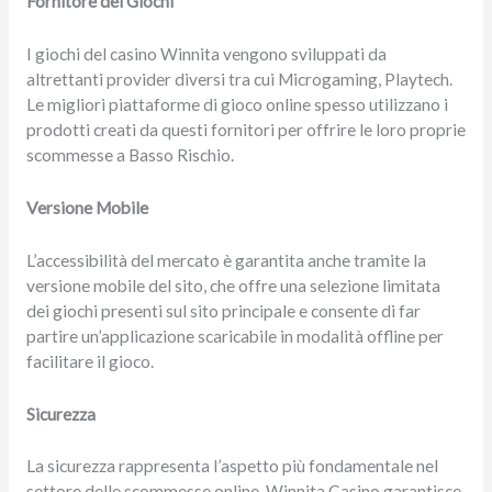
Fornitore dei Giochi
I giochi del casino Winnita vengono sviluppati da
altrettanti provider diversi tra cui Microgaming, Playtech.
Le migliori piattaforme di gioco online spesso utilizzano i
prodotti creati da questi fornitori per offrire le loro proprie
scommesse a Basso Rischio.
Versione Mobile
L’accessibilità del mercato è garantita anche tramite la
versione mobile del sito, che offre una selezione limitata
dei giochi presenti sul sito principale e consente di far
partire un’applicazione scaricabile in modalità offline per
facilitare il gioco.
Sicurezza
La sicurezza rappresenta l’aspetto più fondamentale nel
settore delle scommesse online. Winnita Casino garantisce