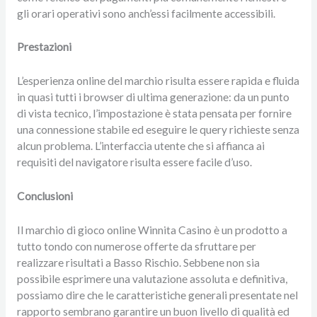
gli orari operativi sono anch’essi facilmente accessibili.
Prestazioni
L’esperienza online del marchio risulta essere rapida e fluida
in quasi tutti i browser di ultima generazione: da un punto
di vista tecnico, l’impostazione è stata pensata per fornire
una connessione stabile ed eseguire le query richieste senza
alcun problema. L’interfaccia utente che si affianca ai
requisiti del navigatore risulta essere facile d’uso.
Conclusioni
Il marchio di gioco online Winnita Casino è un prodotto a
tutto tondo con numerose offerte da sfruttare per
realizzare risultati a Basso Rischio. Sebbene non sia
possibile esprimere una valutazione assoluta e definitiva,
possiamo dire che le caratteristiche generali presentate nel
rapporto sembrano garantire un buon livello di qualità ed