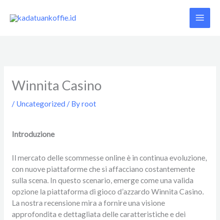
Skip
to
content
Winnita Casino
/
Uncategorized
/ By
root
Introduzione
Il mercato delle scommesse online è in continua evoluzione,
con nuove piattaforme che si affacciano costantemente
sulla scena. In questo scenario, emerge come una valida
opzione la piattaforma di gioco d’azzardo Winnita Casino.
La nostra recensione mira a fornire una visione
approfondita e dettagliata delle caratteristiche e dei