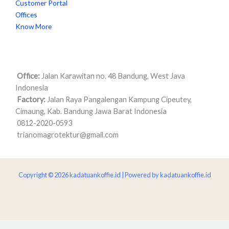
Customer Portal
Offices
Know More
Office:
Jalan Karawitan no. 48 Bandung, West Java
Indonesia
Factory:
Jalan Raya Pangalengan Kampung Cipeutey,
Cimaung, Kab. Bandung Jawa Barat Indonesia
0812-2020-0593
trianomagrotektur@gmail.com
Copyright © 2026 kadatuankoffie.id | Powered by kadatuankoffie.id