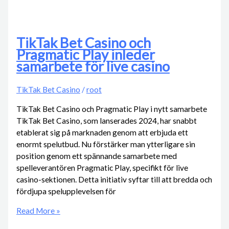
TikTak Bet Casino och
Pragmatic Play inleder
samarbete för live casino
TikTak Bet Casino
/
root
TikTak Bet Casino och Pragmatic Play i nytt samarbete
TikTak Bet Casino, som lanserades 2024, har snabbt
etablerat sig på marknaden genom att erbjuda ett
enormt spelutbud. Nu förstärker man ytterligare sin
position genom ett spännande samarbete med
spelleverantören Pragmatic Play, specifikt för live
casino-sektionen. Detta initiativ syftar till att bredda och
fördjupa spelupplevelsen för
Read More »