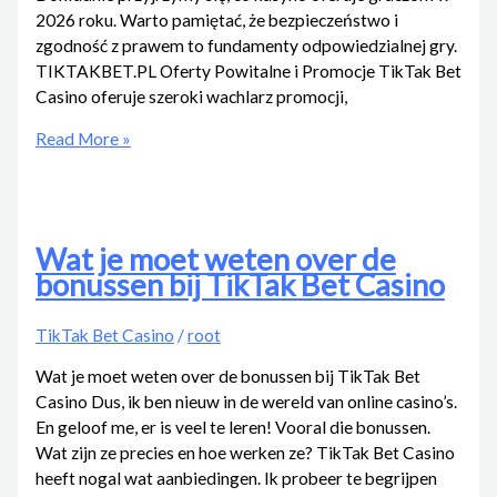
2026 roku. Warto pamiętać, że bezpieczeństwo i
zgodność z prawem to fundamenty odpowiedzialnej gry.
TIKTAKBET.PL Oferty Powitalne i Promocje TikTak Bet
Casino oferuje szeroki wachlarz promocji,
Read More »
Wat je moet weten over de
bonussen bij TikTak Bet Casino
TikTak Bet Casino
/
root
Wat je moet weten over de bonussen bij TikTak Bet
Casino Dus, ik ben nieuw in de wereld van online casino’s.
En geloof me, er is veel te leren! Vooral die bonussen.
Wat zijn ze precies en hoe werken ze? TikTak Bet Casino
heeft nogal wat aanbiedingen. Ik probeer te begrijpen