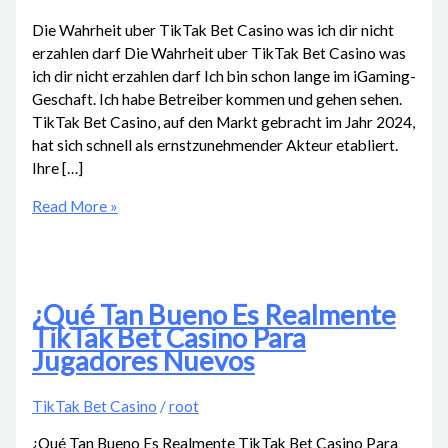
Die Wahrheit uber TikTak Bet Casino was ich dir nicht
erzahlen darf Die Wahrheit uber TikTak Bet Casino was
ich dir nicht erzahlen darf Ich bin schon lange im iGaming-
Geschaft. Ich habe Betreiber kommen und gehen sehen.
TikTak Bet Casino, auf den Markt gebracht im Jahr 2024,
hat sich schnell als ernstzunehmender Akteur etabliert.
Ihre […]
Read More »
¿Qué Tan Bueno Es Realmente
TikTak Bet Casino Para
Jugadores Nuevos
TikTak Bet Casino
/
root
¿Qué Tan Bueno Es Realmente TikTak Bet Casino Para