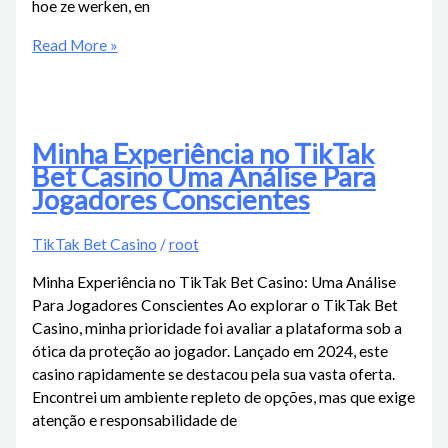
hoe ze werken, en
Read More »
Minha Experiência no TikTak
Bet Casino Uma Análise Para
Jogadores Conscientes
TikTak Bet Casino
/
root
Minha Experiência no TikTak Bet Casino: Uma Análise
Para Jogadores Conscientes Ao explorar o TikTak Bet
Casino, minha prioridade foi avaliar a plataforma sob a
ótica da proteção ao jogador. Lançado em 2024, este
casino rapidamente se destacou pela sua vasta oferta.
Encontrei um ambiente repleto de opções, mas que exige
atenção e responsabilidade de