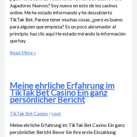
Jugadores Nuevos? Soy nuevo en esto de los casinos
online. Me he estado informando y he descubierto
TikTak Bet. Parece tener muchas cosas, ¿pero es bueno
para alguien que empieza? Es un poco abrumador al
principio. haz clic aquí He estado mirando la información
que hay
Read More »
Meine ehrliche Erfahrung im
TikTak Bet Casino Ein ganz
persönlicher Bericht
TikTak Bet Casino
/
root
Meine ehrliche Erfahrung im TikTak Bet Casino Ein ganz
persönlicher Bericht Bevor Sie Ihre erste Einzahlung