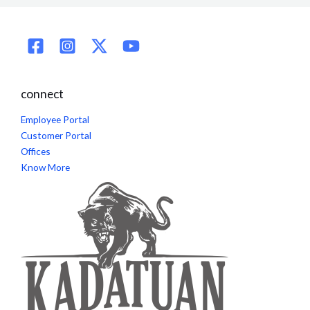
connect
Employee Portal
Customer Portal
Offices
Know More