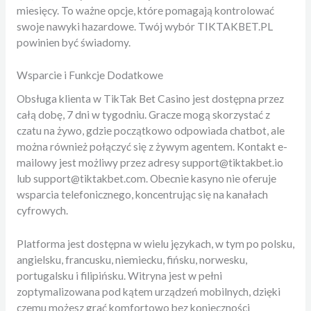
miesięcy. To ważne opcje, które pomagają kontrolować
swoje nawyki hazardowe. Twój wybór TIKTAKBET.PL
powinien być świadomy.
Wsparcie i Funkcje Dodatkowe
Obsługa klienta w TikTak Bet Casino jest dostępna przez
całą dobę, 7 dni w tygodniu. Gracze mogą skorzystać z
czatu na żywo, gdzie początkowo odpowiada chatbot, ale
można również połączyć się z żywym agentem. Kontakt e-
mailowy jest możliwy przez adresy support@tiktakbet.io
lub support@tiktakbet.com. Obecnie kasyno nie oferuje
wsparcia telefonicznego, koncentrując się na kanałach
cyfrowych.
Platforma jest dostępna w wielu językach, w tym po polsku,
angielsku, francusku, niemiecku, fińsku, norwesku,
portugalsku i filipińsku. Witryna jest w pełni
zoptymalizowana pod kątem urządzeń mobilnych, dzięki
czemu możesz grać komfortowo bez konieczności