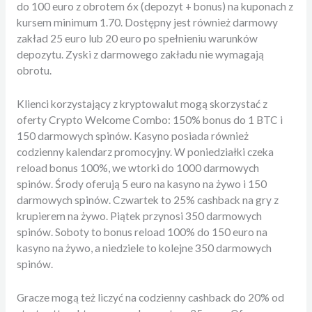
do 100 euro z obrotem 6x (depozyt + bonus) na kuponach z
kursem minimum 1.70. Dostępny jest również darmowy
zakład 25 euro lub 20 euro po spełnieniu warunków
depozytu. Zyski z darmowego zakładu nie wymagają
obrotu.
Klienci korzystający z kryptowalut mogą skorzystać z
oferty Crypto Welcome Combo: 150% bonus do 1 BTC i
150 darmowych spinów. Kasyno posiada również
codzienny kalendarz promocyjny. W poniedziałki czeka
reload bonus 100%, we wtorki do 1000 darmowych
spinów. Środy oferują 5 euro na kasyno na żywo i 150
darmowych spinów. Czwartek to 25% cashback na gry z
krupierem na żywo. Piątek przynosi 350 darmowych
spinów. Soboty to bonus reload 100% do 150 euro na
kasyno na żywo, a niedziele to kolejne 350 darmowych
spinów.
Gracze mogą też liczyć na codzienny cashback do 20% od