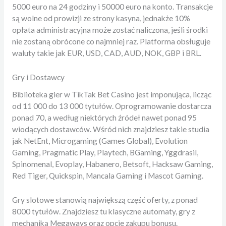
5000 euro na 24 godziny i 50000 euro na konto. Transakcje
są wolne od prowizji ze strony kasyna, jednakże 10%
opłata administracyjna może zostać naliczona, jeśli środki
nie zostaną obrócone co najmniej raz. Platforma obsługuje
waluty takie jak EUR, USD, CAD, AUD, NOK, GBP i BRL.
Gry i Dostawcy
Biblioteka gier w TikTak Bet Casino jest imponująca, licząc
od 11 000 do 13 000 tytułów. Oprogramowanie dostarcza
ponad 70, a według niektórych źródeł nawet ponad 95
wiodących dostawców. Wśród nich znajdziesz takie studia
jak NetEnt, Microgaming (Games Global), Evolution
Gaming, Pragmatic Play, Playtech, BGaming, Yggdrasil,
Spinomenal, Evoplay, Habanero, Betsoft, Hacksaw Gaming,
Red Tiger, Quickspin, Mancala Gaming i Mascot Gaming.
Gry slotowe stanowią największą część oferty, z ponad
8000 tytułów. Znajdziesz tu klasyczne automaty, gry z
mechaniką Megaways oraz opcje zakupu bonusu.