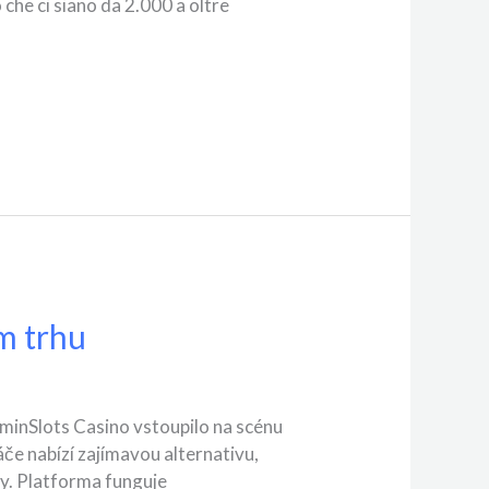
 che ci siano da 2.000 a oltre
m trhu
sminSlots Casino vstoupilo na scénu
če nabízí zajímavou alternativu,
y. Platforma funguje