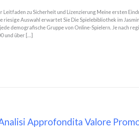
hr Leitfaden zu Sicherheit und Lizenzierung Meine ersten Ein
ne riesige Auswahl erwartet Sie Die Spielebibliothek im Jasm
jede demografische Gruppe von Online-Spielern. Je nach regi
0 und über […]
Analisi Approfondita Valore Prom