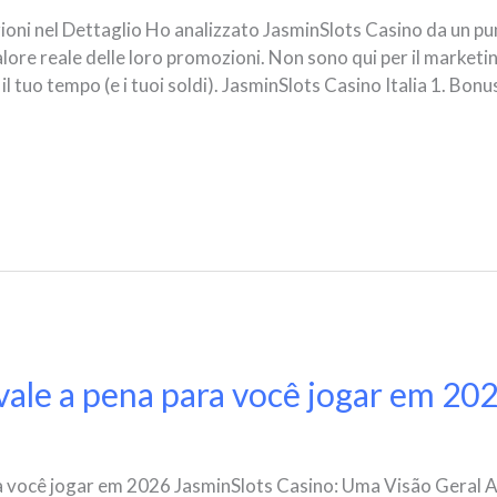
oni nel Dettaglio Ho analizzato JasminSlots Casino da un pu
re reale delle loro promozioni. Non sono qui per il marketi
 il tuo tempo (e i tuoi soldi). JasminSlots Casino Italia 1. Bo
vale a pena para você jogar em 20
ra você jogar em 2026 JasminSlots Casino: Uma Visão Geral 