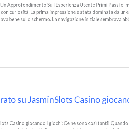
 Un Approfondimento Sull Esperienza Utente Primi Passi e Imp
con curiosità. La prima impressione è stata dominata da un’es
ava bene sullo schermo. La navigazione iniziale sembrava abb
rato su JasminSlots Casino gioca
ots Casino giocando I giochi: Ce ne sono così tanti! Quando m