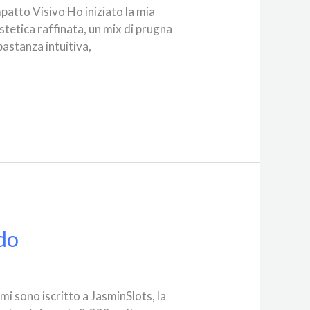
atto Visivo Ho iniziato la mia
tetica raffinata, un mix di prugna
astanza intuitiva,
ndo
i sono iscritto a JasminSlots, la