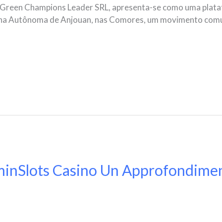
la Green Champions Leader SRL, apresenta-se como uma plata
Ilha Autônoma de Anjouan, nas Comores, um movimento co
minSlots Casino Un Approfondimen