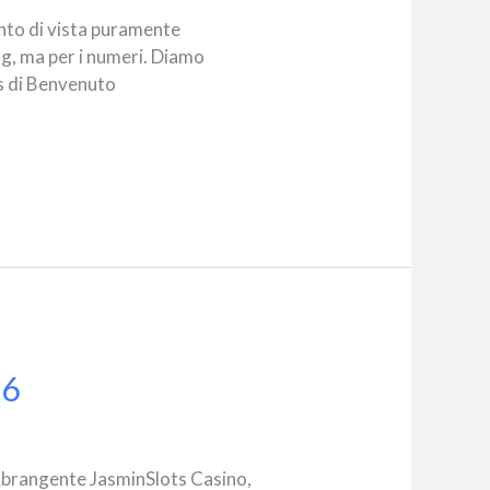
nto di vista puramente
ng, ma per i numeri. Diamo
nus di Benvenuto
26
Abrangente JasminSlots Casino,