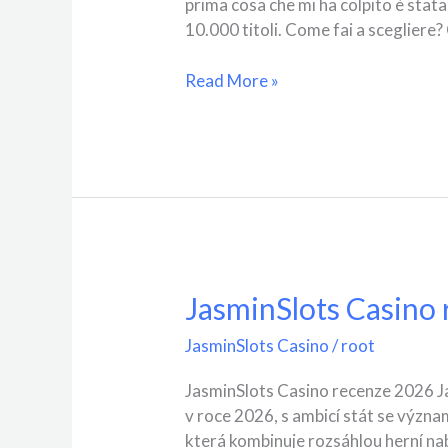
prima cosa che mi ha colpito è stata
su
10.000 titoli. Come fai a scegliere?
JasminSlots
Casino
Read More »
giocando
JasminSlots
JasminSlots Casino 
Casino
JasminSlots Casino
/
root
recenze
2026
JasminSlots Casino recenze 2026 Ja
Jak
v roce 2026, s ambicí stát se význ
si
která kombinuje rozsáhlou herní na