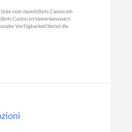
drücke vom JasminSlots Casino ein
inSlots Casino ist bemerkenswert
onaler Verfügbarkeit bietet die
ozioni