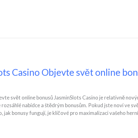
ots Casino Objevte svět online bo
vte svět online bonusů JasminSlots Casino je relativně novým
é rozsáhlé nabídce a štědrým bonusům. Pokud jste noví ve sv
, jak bonusy fungují, je klíčové pro maximalizaci vašeho hern