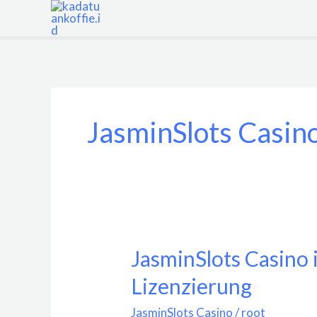
Skip
to
content
JasminSlots Casin
JasminSlots
JasminSlots Casino 
Casino
Lizenzierung
im
Jahr
JasminSlots Casino
/
root