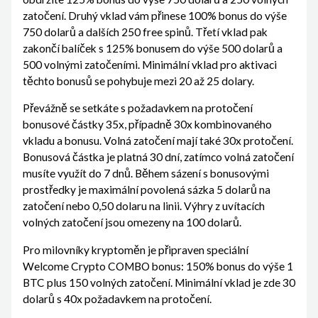
zatočení. Druhý vklad vám přinese 100% bonus do výše
750 dolarů a dalších 250 free spinů. Třetí vklad pak
zakončí balíček s 125% bonusem do výše 500 dolarů a
500 volnými zatočeními. Minimální vklad pro aktivaci
těchto bonusů se pohybuje mezi 20 až 25 dolary.
Převážně se setkáte s požadavkem na protočení
bonusové částky 35x, případně 30x kombinovaného
vkladu a bonusu. Volná zatočení mají také 30x protočení.
Bonusová částka je platná 30 dní, zatímco volná zatočení
musíte využít do 7 dnů. Během sázení s bonusovými
prostředky je maximální povolená sázka 5 dolarů na
zatočení nebo 0,50 dolaru na linii. Výhry z uvítacích
volných zatočení jsou omezeny na 100 dolarů.
Pro milovníky kryptoměn je připraven speciální
Welcome Crypto COMBO bonus: 150% bonus do výše 1
BTC plus 150 volných zatočení. Minimální vklad je zde 30
dolarů s 40x požadavkem na protočení.