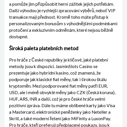
a pomůže jim přizpůsobit herní zážitek jejich potřebám.
Další výhodou je rychlejší zpracování výběrů, neboť VIP
transakce mají přednost. Kromě toho máte přístup k
personalizovaným bonusům s výhodnějšími podmínkami
protočení a exkluzivním odměnám, které nejsou běžně
dostupné.
Široká paleta platebních metod
Pro hráče z České republiky je klíčové, jaké platební
metody jsou k dispozici. JasminSlots Casino se
prezentuje jako hybridní kasino, což znamená, že
podporuje jak klasické fiat měny, tak i širokou škálu
kryptoměn. Mezi podporované fiat měny patří EUR,
USD, ale i méně obvyklé měny jako CZK (česká koruna),
HUF, ARS, INR a další, což je pro české hráče velmi
pozitivní zpráva. Dále tu máme oblíbené karty jako Visa
a Mastercard, elektronické peněženky jako Neteller a
Skrill, a také moderní řešení jako MiFinity a LuxonPay.
Pro hráče, kteří preferují předplacené poukazy, jsou k