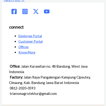
connect
Employee Portal
Customer Portal
Offices
Know More
Office:
Jalan Karawitan no. 48 Bandung, West Java
Indonesia
Factory:
Jalan Raya Pangalengan Kampung Cipeutey,
Cimaung, Kab. Bandung Jawa Barat Indonesia
0812-2020-0593
trianomagrotektur@gmail.com