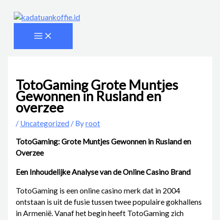
Skip
to
content
TotoGaming Grote Muntjes
Gewonnen in Rusland en
overzee
/
Uncategorized
/ By
root
TotoGaming: Grote Muntjes Gewonnen in Rusland en
Overzee
Een Inhoudelijke Analyse van de Online Casino Brand
TotoGaming is een online casino merk dat in 2004
ontstaan is uit de fusie tussen twee populaire gokhallens
in Armenië. Vanaf het begin heeft TotoGaming zich