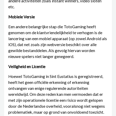
andere activiteiten zoals instant winners, video sloten
etc.
Mobiele Versie
Een andere belangrijke stap die TotoGaming heeft
genomen om de klantvriendelijkheid te verhogen is de
lancering van een mobiel apparaat (op zowel Android als
iOS), dat net zoals zijn webversie beschikt over alle
gewilde bestanddelen. Als gevolg hiervan worden
nieuwe spelers niet langer genegeerd.
Veiligheid en Licentie
Hoewel TotoGaming in Sint Eustatius is geregistreerd,
heeft het geen officiële erkenning of erkenning
ontvangen van enige regulerende autoriteiten
wereldwijd. Om deze reden kan men vermoeden dat er
met zijn operationele licentie een risico wordt gelopen
door de Nederlandse overheid, vooralsnog niet wegens
problematiek, maar op grond van onvoldoend toezicht.