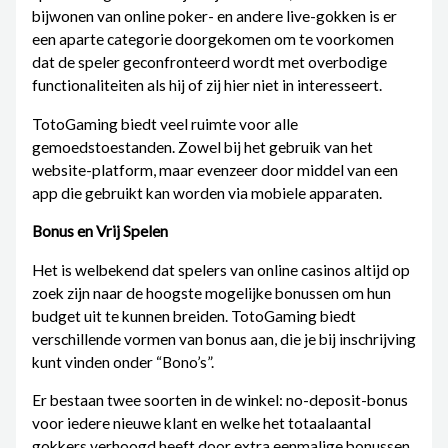
bijwonen van online poker- en andere live-gokken is er
een aparte categorie doorgekomen om te voorkomen
dat de speler geconfronteerd wordt met overbodige
functionaliteiten als hij of zij hier niet in interesseert.
TotoGaming biedt veel ruimte voor alle
gemoedstoestanden. Zowel bij het gebruik van het
website-platform, maar evenzeer door middel van een
app die gebruikt kan worden via mobiele apparaten.
Bonus en Vrij Spelen
Het is welbekend dat spelers van online casinos altijd op
zoek zijn naar de hoogste mogelijke bonussen om hun
budget uit te kunnen breiden. TotoGaming biedt
verschillende vormen van bonus aan, die je bij inschrijving
kunt vinden onder “Bono’s”.
Er bestaan twee soorten in de winkel: no-deposit-bonus
voor iedere nieuwe klant en welke het totaalaantal
gokkers verhoogd heeft door extra eenmalige bonussen