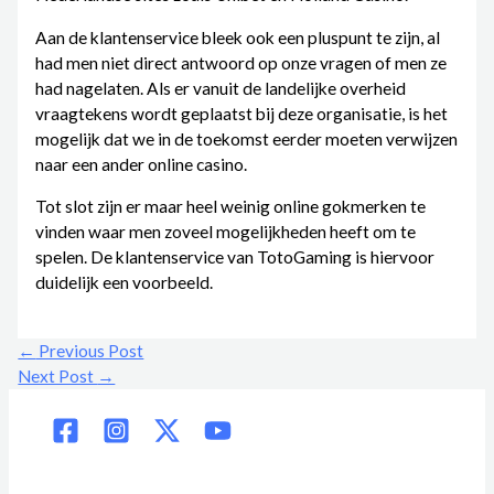
Aan de klantenservice bleek ook een pluspunt te zijn, al
had men niet direct antwoord op onze vragen of men ze
had nagelaten. Als er vanuit de landelijke overheid
vraagtekens wordt geplaatst bij deze organisatie, is het
mogelijk dat we in de toekomst eerder moeten verwijzen
naar een ander online casino.
Tot slot zijn er maar heel weinig online gokmerken te
vinden waar men zoveel mogelijkheden heeft om te
spelen. De klantenservice van TotoGaming is hiervoor
duidelijk een voorbeeld.
←
Previous Post
Next Post
→