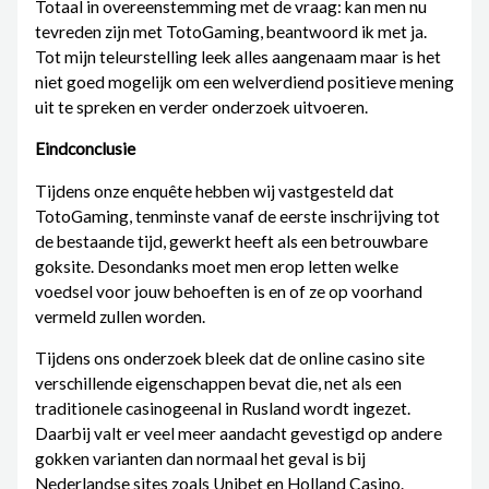
Totaal in overeenstemming met de vraag: kan men nu
tevreden zijn met TotoGaming, beantwoord ik met ja.
Tot mijn teleurstelling leek alles aangenaam maar is het
niet goed mogelijk om een welverdiend positieve mening
uit te spreken en verder onderzoek uitvoeren.
Eindconclusie
Tijdens onze enquête hebben wij vastgesteld dat
TotoGaming, tenminste vanaf de eerste inschrijving tot
de bestaande tijd, gewerkt heeft als een betrouwbare
goksite. Desondanks moet men erop letten welke
voedsel voor jouw behoeften is en of ze op voorhand
vermeld zullen worden.
Tijdens ons onderzoek bleek dat de online casino site
verschillende eigenschappen bevat die, net als een
traditionele casinogeenal in Rusland wordt ingezet.
Daarbij valt er veel meer aandacht gevestigd op andere
gokken varianten dan normaal het geval is bij
Nederlandse sites zoals Unibet en Holland Casino.