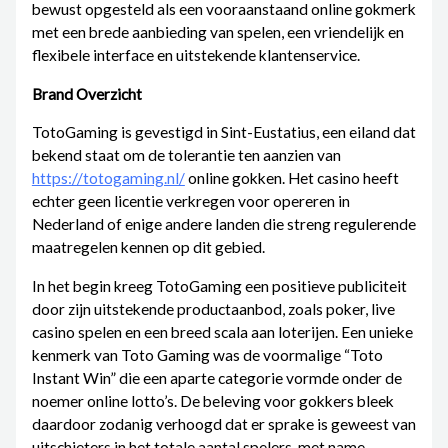
bewust opgesteld als een vooraanstaand online gokmerk
met een brede aanbieding van spelen, een vriendelijk en
flexibele interface en uitstekende klantenservice.
Brand Overzicht
TotoGaming is gevestigd in Sint-Eustatius, een eiland dat
bekend staat om de tolerantie ten aanzien van
https://totogaming.nl/
online gokken. Het casino heeft
echter geen licentie verkregen voor opereren in
Nederland of enige andere landen die streng regulerende
maatregelen kennen op dit gebied.
In het begin kreeg TotoGaming een positieve publiciteit
door zijn uitstekende productaanbod, zoals poker, live
casino spelen en een breed scala aan loterijen. Een unieke
kenmerk van Toto Gaming was de voormalige “Toto
Instant Win” die een aparte categorie vormde onder de
noemer online lotto’s. De beleving voor gokkers bleek
daardoor zodanig verhoogd dat er sprake is geweest van
uitschieters in het totale aantal spelers, met name