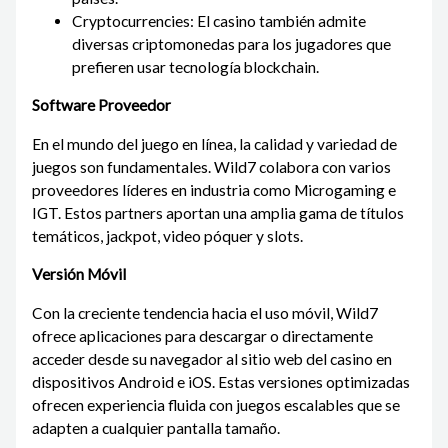
Cryptocurrencies: El casino también admite
diversas criptomonedas para los jugadores que
prefieren usar tecnología blockchain.
Software Proveedor
En el mundo del juego en línea, la calidad y variedad de
juegos son fundamentales. Wild7 colabora con varios
proveedores líderes en industria como Microgaming e
IGT. Estos partners aportan una amplia gama de títulos
temáticos, jackpot, video póquer y slots.
Versión Móvil
Con la creciente tendencia hacia el uso móvil, Wild7
ofrece aplicaciones para descargar o directamente
acceder desde su navegador al sitio web del casino en
dispositivos Android e iOS. Estas versiones optimizadas
ofrecen experiencia fluida con juegos escalables que se
adapten a cualquier pantalla tamaño.