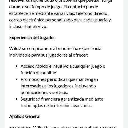
resolver cualquier duda o problema que puedan surgir
durante su tiempo de juego. El contacto puede
establecerse mediante varias vías: teléfono directo,
correo electrónico personalizado para cada usuario y
incluso chat en vivo.
Experiencia del Jugador
Wild7 se compromete a brindar una experiencia
inolvidable para sus jugadores al ofrecer:
Acceso rápido e intuitivo a cualquier juego o
función disponible.
Promociones periódicas que mantengan
interesados a los jugadores, incluyendo
bonificaciones y sorteos.
Seguridad financiera garantizada mediante
tecnologías de protección avanzadas.
Análisis General
En resumen, Wild7 ha logrado crear un ambiente seguro