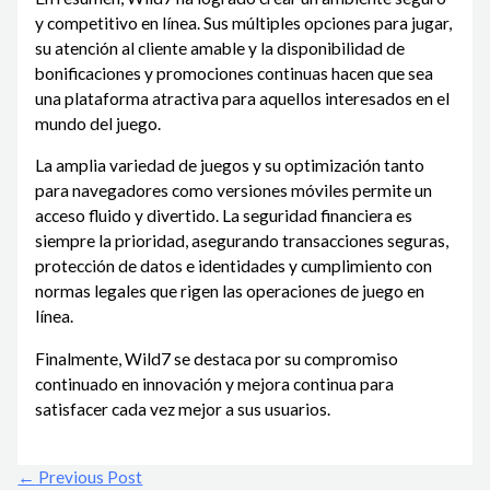
y competitivo en línea. Sus múltiples opciones para jugar,
su atención al cliente amable y la disponibilidad de
bonificaciones y promociones continuas hacen que sea
una plataforma atractiva para aquellos interesados en el
mundo del juego.
La amplia variedad de juegos y su optimización tanto
para navegadores como versiones móviles permite un
acceso fluido y divertido. La seguridad financiera es
siempre la prioridad, asegurando transacciones seguras,
protección de datos e identidades y cumplimiento con
normas legales que rigen las operaciones de juego en
línea.
Finalmente, Wild7 se destaca por su compromiso
continuado en innovación y mejora continua para
satisfacer cada vez mejor a sus usuarios.
←
Previous Post