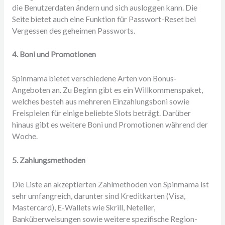
die Benutzerdaten ändern und sich ausloggen kann. Die
Seite bietet auch eine Funktion für Passwort-Reset bei
Vergessen des geheimen Passworts.
4. Boni und Promotionen
Spinmama bietet verschiedene Arten von Bonus-
Angeboten an. Zu Beginn gibt es ein Willkommenspaket,
welches besteh aus mehreren Einzahlungsboni sowie
Freispielen für einige beliebte Slots beträgt. Darüber
hinaus gibt es weitere Boni und Promotionen während der
Woche.
5. Zahlungsmethoden
Die Liste an akzeptierten Zahlmethoden von Spinmama ist
sehr umfangreich, darunter sind Kreditkarten (Visa,
Mastercard), E-Wallets wie Skrill, Neteller,
Banküberweisungen sowie weitere spezifische Region-