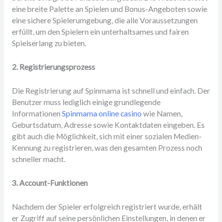
eine breite Palette an Spielen und Bonus-Angeboten sowie
eine sichere Spielerumgebung, die alle Voraussetzungen
erfüllt, um den Spielern ein unterhaltsames und fairen
Spielserlang zu bieten.
2. Registrierungsprozess
Die Registrierung auf Spinmama ist schnell und einfach. Der
Benutzer muss lediglich einige grundlegende
Informationen
Spinmama online casino
wie Namen,
Geburtsdatum, Adresse sowie Kontaktdaten eingeben. Es
gibt auch die Möglichkeit, sich mit einer sozialen Medien-
Kennung zu registrieren, was den gesamten Prozess noch
schneller macht.
3. Account-Funktionen
Nachdem der Spieler erfolgreich registriert wurde, erhält
er Zugriff auf seine persönlichen Einstellungen, in denen er