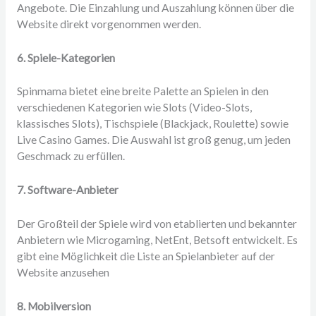
Angebote. Die Einzahlung und Auszahlung können über die
Website direkt vorgenommen werden.
6. Spiele-Kategorien
Spinmama bietet eine breite Palette an Spielen in den
verschiedenen Kategorien wie Slots (Video-Slots,
klassisches Slots), Tischspiele (Blackjack, Roulette) sowie
Live Casino Games. Die Auswahl ist groß genug, um jeden
Geschmack zu erfüllen.
7. Software-Anbieter
Der Großteil der Spiele wird von etablierten und bekannter
Anbietern wie Microgaming, NetEnt, Betsoft entwickelt. Es
gibt eine Möglichkeit die Liste an Spielanbieter auf der
Website anzusehen
8. Mobilversion