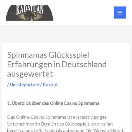
Skip
to
content
Spinmamas Glücksspiel
Erfahrungen in Deutschland
ausgewertet
/
Uncategorized
/ By
root
1. Überblick über das Online Casino Spinmama
Das Online-Casino Spinmama ist ein relativ junges
Unternehmen im Bereich des Glücksspiels, aber es hat
bereits eine große Fanbasis aufgebaut. Die Website bietet