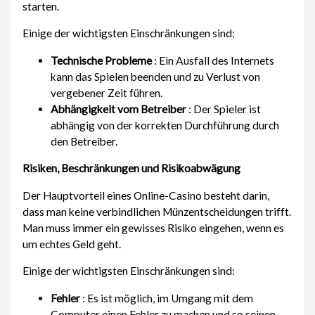
starten.
Einige der wichtigsten Einschränkungen sind:
Technische Probleme
: Ein Ausfall des Internets
kann das Spielen beenden und zu Verlust von
vergebener Zeit führen.
Abhängigkeit vom Betreiber
: Der Spieler ist
abhängig von der korrekten Durchführung durch
den Betreiber.
Risiken, Beschränkungen und Risikoabwägung
Der Hauptvorteil eines Online-Casino besteht darin,
dass man keine verbindlichen Münzentscheidungen trifft.
Man muss immer ein gewisses Risiko eingehen, wenn es
um echtes Geld geht.
Einige der wichtigsten Einschränkungen sind:
Fehler
: Es ist möglich, im Umgang mit dem
Computer einen Fehler zu machen und so seinen