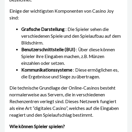
Einige der wichtigsten Komponenten von Casino Joy
sind:
Grafische Darstellung
: Die Spieler sehen die
verschiedenen Spiele und den Spielaufbau auf dem
Bildschirm.
Benutzerschnittstelle (BUI)
: Über diese können
Spieler ihre Eingaben machen, z.B. Münzen
einzahlen oder setzen.
Kommunikationssysteme
: Diese ermöglichen es,
die Ergebnisse und Siege zu übertragen.
Die technische Grundlage der Online-Casinos besteht
normalerweise aus Servern, die in verschiedenen
Rechenzentren verlegt sind. Dieses Netzwerk fungiert
als eine Art “digitales Casino”, welches auf die Eingaben
reagiert und den Spielaufschlag bestimmt.
Wie können Spieler spielen?