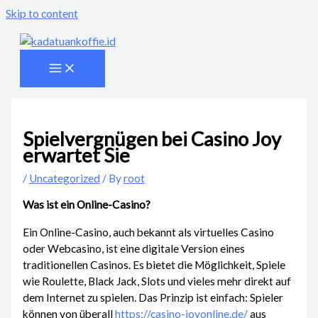
Skip to content
Spielvergnügen bei Casino Joy
erwartet Sie
/
Uncategorized
/ By
root
Was ist ein Online-Casino?
Ein Online-Casino, auch bekannt als virtuelles Casino
oder Webcasino, ist eine digitale Version eines
traditionellen Casinos. Es bietet die Möglichkeit, Spiele
wie Roulette, Black Jack, Slots und vieles mehr direkt auf
dem Internet zu spielen. Das Prinzip ist einfach: Spieler
können von überall
https://casino-joyonline.de/
aus