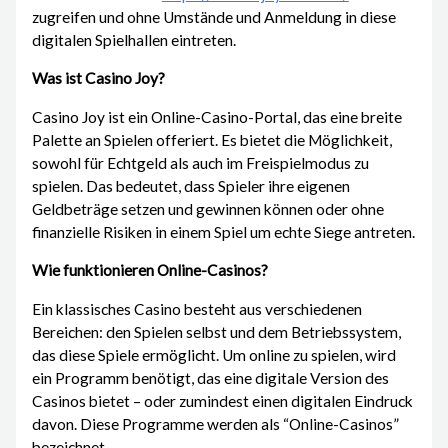
zugreifen und ohne Umstände und Anmeldung in diese
digitalen Spielhallen eintreten.
Was ist Casino Joy?
Casino Joy ist ein Online-Casino-Portal, das eine breite
Palette an Spielen offeriert. Es bietet die Möglichkeit,
sowohl für Echtgeld als auch im Freispielmodus zu
spielen. Das bedeutet, dass Spieler ihre eigenen
Geldbeträge setzen und gewinnen können oder ohne
finanzielle Risiken in einem Spiel um echte Siege antreten.
Wie funktionieren Online-Casinos?
Ein klassisches Casino besteht aus verschiedenen
Bereichen: den Spielen selbst und dem Betriebssystem,
das diese Spiele ermöglicht. Um online zu spielen, wird
ein Programm benötigt, das eine digitale Version des
Casinos bietet – oder zumindest einen digitalen Eindruck
davon. Diese Programme werden als “Online-Casinos”
bezeichnet.