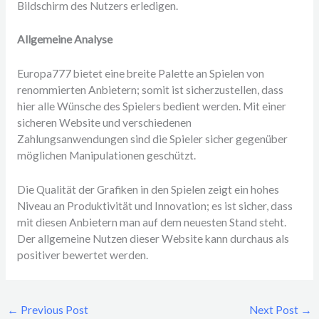
Bildschirm des Nutzers erledigen.
Allgemeine Analyse
Europa777 bietet eine breite Palette an Spielen von
renommierten Anbietern; somit ist sicherzustellen, dass
hier alle Wünsche des Spielers bedient werden. Mit einer
sicheren Website und verschiedenen
Zahlungsanwendungen sind die Spieler sicher gegenüber
möglichen Manipulationen geschützt.
Die Qualität der Grafiken in den Spielen zeigt ein hohes
Niveau an Produktivität und Innovation; es ist sicher, dass
mit diesen Anbietern man auf dem neuesten Stand steht.
Der allgemeine Nutzen dieser Website kann durchaus als
positiver bewertet werden.
←
Previous Post
Next Post
→