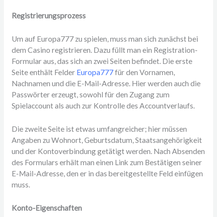
Registrierungsprozess
Um auf Europa777 zu spielen, muss man sich zunächst bei
dem Casino registrieren. Dazu füllt man ein Registration-
Formular aus, das sich an zwei Seiten befindet. Die erste
Seite enthält Felder
Europa777
für den Vornamen,
Nachnamen und die E-Mail-Adresse. Hier werden auch die
Passwörter erzeugt, sowohl für den Zugang zum
Spielaccount als auch zur Kontrolle des Accountverlaufs.
Die zweite Seite ist etwas umfangreicher; hier müssen
Angaben zu Wohnort, Geburtsdatum, Staatsangehörigkeit
und der Kontoverbindung getätigt werden. Nach Absenden
des Formulars erhält man einen Link zum Bestätigen seiner
E-Mail-Adresse, den er in das bereitgestellte Feld einfügen
muss.
Konto-Eigenschaften