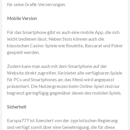
für seine Grafik-Verzerrungen.
Mobile Version
Für das Smartphone gibt es auch eine mobile App, die sich
leicht bedienen lässt. Neben Slots können auch die
klassischen Casino-Spiele wie Roulette, Baccarat und Poker
gespielt werden.
Zudem kann man auch mit dem Smartphone auf der
Website direkt zugreifen. Sie bietet alle verfügbaren Spiele
für PCs und Smartphones an; das Menü wird angepasst
präsentiert. Die Nutzergrenzen beim Online-Spiel sind nur
begrenzt geringfügig gegenüber denen des mobilen Spiels.
Sicherheit
Europa777 ist lizenziert von der zypriotischen Regierung
und verfügt somit über eine Genehmigung, die für diese