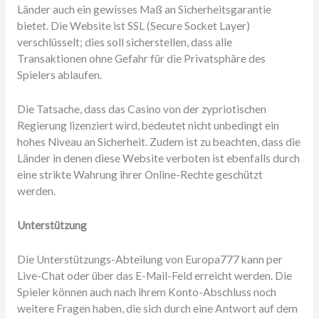
Länder auch ein gewisses Maß an Sicherheitsgarantie
bietet. Die Website ist SSL (Secure Socket Layer)
verschlüsselt; dies soll sicherstellen, dass alle
Transaktionen ohne Gefahr für die Privatsphäre des
Spielers ablaufen.
Die Tatsache, dass das Casino von der zypriotischen
Regierung lizenziert wird, bedeutet nicht unbedingt ein
hohes Niveau an Sicherheit. Zudem ist zu beachten, dass die
Länder in denen diese Website verboten ist ebenfalls durch
eine strikte Wahrung ihrer Online-Rechte geschützt
werden.
Unterstützung
Die Unterstützungs-Abteilung von Europa777 kann per
Live-Chat oder über das E-Mail-Feld erreicht werden. Die
Spieler können auch nach ihrem Konto-Abschluss noch
weitere Fragen haben, die sich durch eine Antwort auf dem