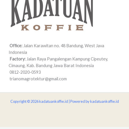
Office:
Jalan Karawitan no. 48 Bandung, West Java
Indonesia
Factory:
Jalan Raya Pangalengan Kampung Cipeutey,
Cimaung, Kab. Bandung Jawa Barat Indonesia
0812-2020-0593
trianomagrotektur@gmail.com
Copyright © 2026 kadatuankoffie.id | Powered by kadatuankoffie.id