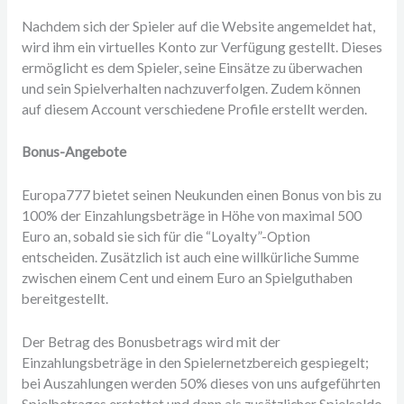
Nachdem sich der Spieler auf die Website angemeldet hat,
wird ihm ein virtuelles Konto zur Verfügung gestellt. Dieses
ermöglicht es dem Spieler, seine Einsätze zu überwachen
und sein Spielverhalten nachzuverfolgen. Zudem können
auf diesem Account verschiedene Profile erstellt werden.
Bonus-Angebote
Europa777 bietet seinen Neukunden einen Bonus von bis zu
100% der Einzahlungsbeträge in Höhe von maximal 500
Euro an, sobald sie sich für die “Loyalty”-Option
entscheiden. Zusätzlich ist auch eine willkürliche Summe
zwischen einem Cent und einem Euro an Spielguthaben
bereitgestellt.
Der Betrag des Bonusbetrags wird mit der
Einzahlungsbeträge in den Spielernetzbereich gespiegelt;
bei Auszahlungen werden 50% dieses von uns aufgeführten
Spielbetrages erstattet und dann als zusätzlicher Spielsaldo