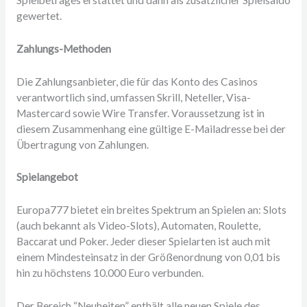
gewertet.
Zahlungs-Methoden
Die Zahlungsanbieter, die für das Konto des Casinos
verantwortlich sind, umfassen Skrill, Neteller, Visa-
Mastercard sowie Wire Transfer. Voraussetzung ist in
diesem Zusammenhang eine gültige E-Mailadresse bei der
Übertragung von Zahlungen.
Spielangebot
Europa777 bietet ein breites Spektrum an Spielen an: Slots
(auch bekannt als Video-Slots), Automaten, Roulette,
Baccarat und Poker. Jeder dieser Spielarten ist auch mit
einem Mindesteinsatz in der Größenordnung von 0,01 bis
hin zu höchstens 10.000 Euro verbunden.
Der Bereich “Neuheiten” enthält alle neuen Spiele des