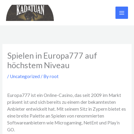
Skip
to
content
Spielen in Europa777 auf
höchstem Niveau
/
Uncategorized
/ By
root
Europa777 ist ein Online-Casino, das seit 2009 im Markt
präsent ist und sich bereits zu einem der bekanntesten
Anbieter entwickelt hat. Mit seinem Sitz in Zypern bietet es
eine breite Palette an Spielen von renommierten
Softwareanbietern wie Microgaming, NetEnt und Play’n
GO.