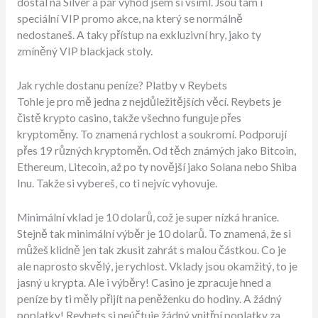
dostal na Silver a pár výhod jsem si všiml. Jsou tam i
speciální VIP promo akce, na který se normálně
nedostaneš. A taky přístup na exkluzivní hry, jako ty
zmíněný VIP blackjack stoly.
Jak rychle dostanu peníze? Platby v Reybets
Tohle je pro mě jedna z nejdůležitějších věcí. Reybets je
čistě krypto casino, takže všechno funguje přes
kryptoměny. To znamená rychlost a soukromí. Podporují
přes 19 různých kryptoměn. Od těch známých jako Bitcoin,
Ethereum, Litecoin, až po ty novější jako Solana nebo Shiba
Inu. Takže si vybereš, co ti nejvíc vyhovuje.
Minimální vklad je 10 dolarů, což je super nízká hranice.
Stejně tak minimální výběr je 10 dolarů. To znamená, že si
můžeš klidně jen tak zkusit zahrát s malou částkou. Co je
ale naprosto skvělý, je rychlost. Vklady jsou okamžitý, to je
jasný u krypta. Ale i výběry! Casino je zpracuje hned a
peníze by ti měly přijít na peněženku do hodiny. A žádný
poplatky! Reybets si neúčtuje žádný vnitřní poplatky za