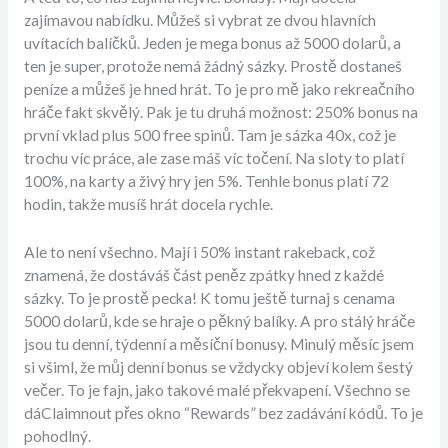
zajímavou nabídku. Můžeš si vybrat ze dvou hlavních
uvítacích balíčků. Jeden je mega bonus až 5000 dolarů, a
ten je super, protože nemá žádný sázky. Prostě dostaneš
peníze a můžeš je hned hrát. To je pro mě jako rekreačního
hráče fakt skvělý. Pak je tu druhá možnost: 250% bonus na
první vklad plus 500 free spinů. Tam je sázka 40x, což je
trochu víc práce, ale zase máš víc točení. Na sloty to platí
100%, na karty a živý hry jen 5%. Tenhle bonus platí 72
hodin, takže musíš hrát docela rychle.
Ale to není všechno. Mají i 50% instant rakeback, což
znamená, že dostáváš část peněz zpátky hned z každé
sázky. To je prostě pecka! K tomu ještě turnaj s cenama
5000 dolarů, kde se hraje o pěkný balíky. A pro stálý hráče
jsou tu denní, týdenní a měsíční bonusy. Minulý měsíc jsem
si všiml, že můj denní bonus se vždycky objeví kolem šestý
večer. To je fajn, jako takové malé překvapení. Všechno se
dáClaimnout přes okno “Rewards” bez zadávání kódů. To je
pohodlný.