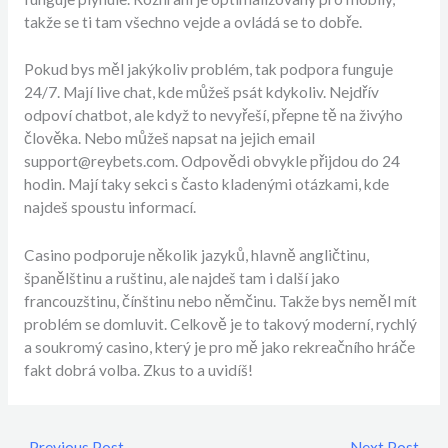
takže se ti tam všechno vejde a ovládá se to dobře.
Pokud bys měl jakýkoliv problém, tak podpora funguje
24/7. Mají live chat, kde můžeš psát kdykoliv. Nejdřív
odpoví chatbot, ale když to nevyřeší, přepne tě na živýho
člověka. Nebo můžeš napsat na jejich email
support@reybets.com. Odpovědi obvykle přijdou do 24
hodin. Mají taky sekci s často kladenými otázkami, kde
najdeš spoustu informací.
Casino podporuje několik jazyků, hlavně angličtinu,
španělštinu a ruštinu, ale najdeš tam i další jako
francouzštinu, čínštinu nebo němčinu. Takže bys neměl mít
problém se domluvit. Celkově je to takový moderní, rychlý
a soukromý casino, který je pro mě jako rekreačního hráče
fakt dobrá volba. Zkus to a uvidíš!
←
Previous Post
Next Post
→