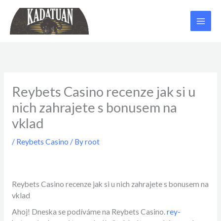
Skip
to
content
Reybets Casino recenze jak si u
nich zahrajete s bonusem na
vklad
/
Reybets Casino
/ By
root
Reybets Casino recenze jak si u nich zahrajete s bonusem na
vklad
Ahoj! Dneska se podíváme na Reybets Casino.
rey-