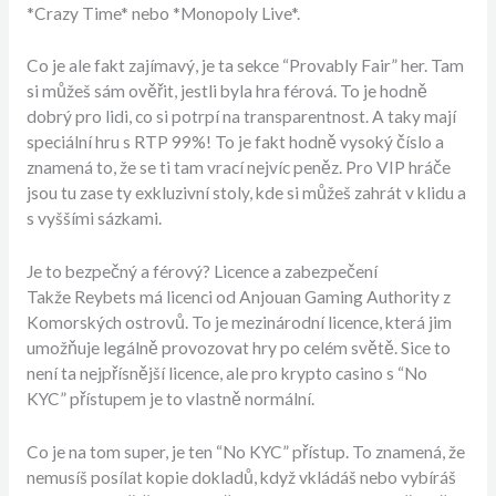
*Crazy Time* nebo *Monopoly Live*.
Co je ale fakt zajímavý, je ta sekce “Provably Fair” her. Tam
si můžeš sám ověřit, jestli byla hra férová. To je hodně
dobrý pro lidi, co si potrpí na transparentnost. A taky mají
speciální hru s RTP 99%! To je fakt hodně vysoký číslo a
znamená to, že se ti tam vrací nejvíc peněz. Pro VIP hráče
jsou tu zase ty exkluzivní stoly, kde si můžeš zahrát v klidu a
s vyššími sázkami.
Je to bezpečný a férový? Licence a zabezpečení
Takže Reybets má licenci od Anjouan Gaming Authority z
Komorských ostrovů. To je mezinárodní licence, která jim
umožňuje legálně provozovat hry po celém světě. Sice to
není ta nejpřísnější licence, ale pro krypto casino s “No
KYC” přístupem je to vlastně normální.
Co je na tom super, je ten “No KYC” přístup. To znamená, že
nemusíš posílat kopie dokladů, když vkládáš nebo vybíráš