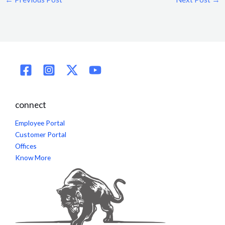
connect
Employee Portal
Customer Portal
Offices
Know More