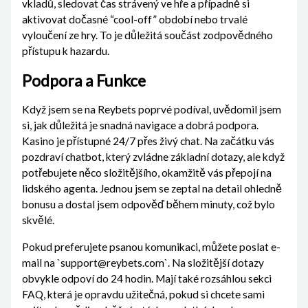
vkladů, sledovat čas strávený ve hře a případně si
aktivovat dočasné “cool-off” období nebo trvalé
vyloučení ze hry. To je důležitá součást zodpovědného
přístupu k hazardu.
Podpora a Funkce
Když jsem se na Reybets poprvé podíval, uvědomil jsem
si, jak důležitá je snadná navigace a dobrá podpora.
Kasino je přístupné 24/7 přes živý chat. Na začátku vás
pozdraví chatbot, který zvládne základní dotazy, ale když
potřebujete něco složitějšího, okamžitě vás přepojí na
lidského agenta. Jednou jsem se zeptal na detail ohledně
bonusu a dostal jsem odpověď během minuty, což bylo
skvělé.
Pokud preferujete psanou komunikaci, můžete poslat e-
mail na `support@reybets.com`. Na složitější dotazy
obvykle odpoví do 24 hodin. Mají také rozsáhlou sekci
FAQ, která je opravdu užitečná, pokud si chcete sami