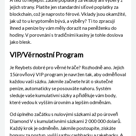
jejich strany. Platíte jen standardní síťové poplatky za
blockchain, což je naprosto férové. Vklady jsou okamžité,
jak už to u kryptoměn bývá, a výběry? Ti to zpracují
ihned a peníze by vám měly dorazit na peněženku do
hodiny. V porovnání s tradičními kasiny je tohle doslova
jako blesk.
VIP/Věrnostní Program
Je Reybets dobré pro věrné hráče? Rozhodně ano. Jejich
15úrovňový VIP program je navržen tak, aby odměňoval
každou vaši sázku. Jakmile začnete hrát o skutečné
peníze, automaticky se posouváte nahoru. Systém
sleduje vaše kumulativní sázky a přiděluje vám body,
které vedou k vyšším úrovním a lepším odměnám.
Od úplného začátku s nulovými sázkami až po úroveň
Diamond V s kumulativními sázkami 2 000 000 dolarů.
Každý krok je odměněn. Jakmile postoupíte, získáte
bonusy za postup, vyšší sazby cashbacku a rakebacku. A