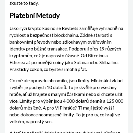
zkuste to tady.
Platební Metody
Jako ryzí krypto kasino se Reybets zaměřuje výhradně na
rychlost a bezpečnost blockchainu. Žádné starosti s
bankovními převody nebo zdlouhavým ověřováním
identity pro běžné transakce. Podporují přes 19 různých
kryptoměn, což je naprosto úžasné. Od Bitcoinu a
Etherea až po novější coiny jako Solana nebo Shiba Inu.
Prakticky cokoli, co byste si mohli přát.
Co mě ale opravdu ohromilo, jsou limity. Minimální vklad
i výběr je pouhých 10 dolarů. To je skvělé pro všechny
hráče, ať už hrajete s malými částkami nebo si chcete užít
více. Limity pro výběr jsou 4 000 dolarů denně a 125 000
dolarů měsíčně. A pro VIP hráče? Ti mají ještě vyšší
nebo dokonce neomezené limity. To je pro ty, co hrají ve
velkém, naprostý sen.
A teď to nejlepší: žádné poplatky za vklady ani výběry z