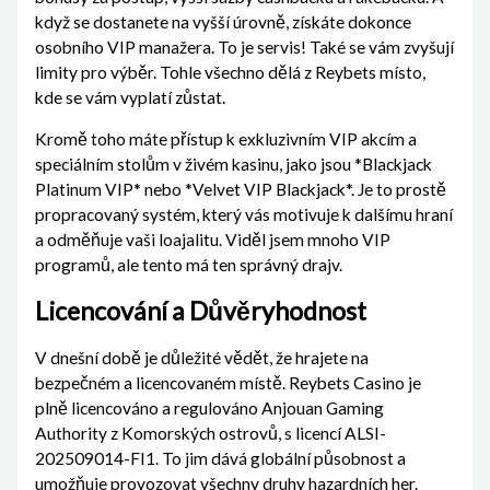
když se dostanete na vyšší úrovně, získáte dokonce
osobního VIP manažera. To je servis! Také se vám zvyšují
limity pro výběr. Tohle všechno dělá z Reybets místo,
kde se vám vyplatí zůstat.
Kromě toho máte přístup k exkluzivním VIP akcím a
speciálním stolům v živém kasinu, jako jsou *Blackjack
Platinum VIP* nebo *Velvet VIP Blackjack*. Je to prostě
propracovaný systém, který vás motivuje k dalšímu hraní
a odměňuje vaši loajalitu. Viděl jsem mnoho VIP
programů, ale tento má ten správný drajv.
Licencování a Důvěryhodnost
V dnešní době je důležité vědět, že hrajete na
bezpečném a licencovaném místě. Reybets Casino je
plně licencováno a regulováno Anjouan Gaming
Authority z Komorských ostrovů, s licencí ALSI-
202509014-FI1. To jim dává globální působnost a
umožňuje provozovat všechny druhy hazardních her.