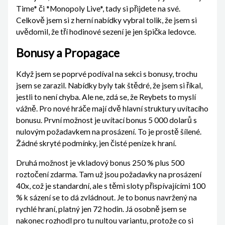
Time* či *Monopoly Live*, tady si přijdete na své.
Celkově jsem si z herní nabídky vybral tolik, že jsem si
uvědomil, že tří hodinové sezení je jen špička ledovce.
Bonusy a Propagace
Když jsem se poprvé podíval na sekci s bonusy, trochu
jsem se zarazil. Nabídky byly tak štědré, že jsem si říkal,
jestli to není chyba. Ale ne, zdá se, že Reybets to myslí
vážně. Pro nové hráče mají dvě hlavní struktury uvítacího
bonusu. První možnost je uvítací bonus 5 000 dolarů s
nulovým požadavkem na prosázení. To je prostě šílené.
Žádné skryté podmínky, jen čisté peníze k hraní.
Druhá možnost je vkladový bonus 250 % plus 500
roztočení zdarma. Tam už jsou požadavky na prosázení
40x, což je standardní, ale s těmi sloty přispívajícími 100
% k sázení se to dá zvládnout. Je to bonus navržený na
rychlé hraní, platný jen 72 hodin. Já osobně jsem se
nakonec rozhodl pro tu nultou variantu, protože co si