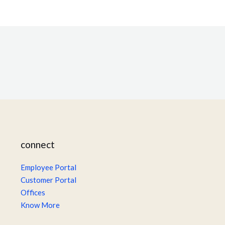
connect
Employee Portal
Customer Portal
Offices
Know More