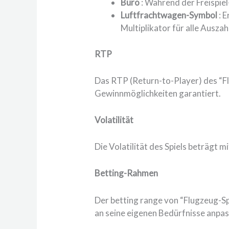
Büro
: Während der Freispie
Luftfrachtwagen-Symbol
: 
Multiplikator für alle Ausza
RTP
Das RTP (Return-to-Player) des “Flu
Gewinnmöglichkeiten garantiert.
Volatilität
Die Volatilität des Spiels beträgt mi
Betting-Rahmen
Der betting range von “Flugzeug-Spi
an seine eigenen Bedürfnisse anpas