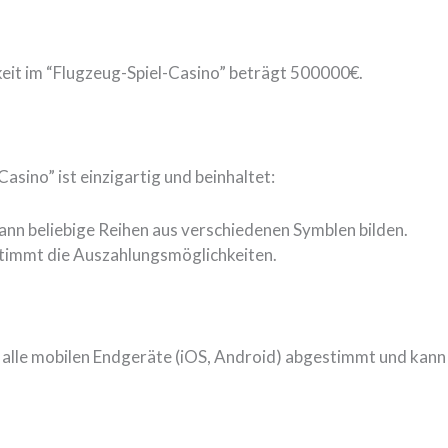
it im “Flugzeug-Spiel-Casino” beträgt 500000€.
sino” ist einzigartig und beinhaltet:
 kann beliebige Reihen aus verschiedenen Symblen bilden.
stimmt die Auszahlungsmöglichkeiten.
f alle mobilen Endgeräte (iOS, Android) abgestimmt und kann