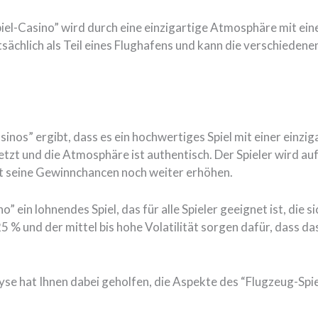
piel-Casino” wird durch eine einzigartige Atmosphäre mit ei
tatsächlich als Teil eines Flughafens und kann die verschiede
inos” ergibt, dass es ein hochwertiges Spiel mit einer einzig
zt und die Atmosphäre ist authentisch. Der Spieler wird au
it seine Gewinnchancen noch weiter erhöhen.
” ein lohnendes Spiel, das für alle Spieler geeignet ist, die
% und der mittel bis hohe Volatilität sorgen dafür, dass das 
lyse hat Ihnen dabei geholfen, die Aspekte des “Flugzeug-Spi