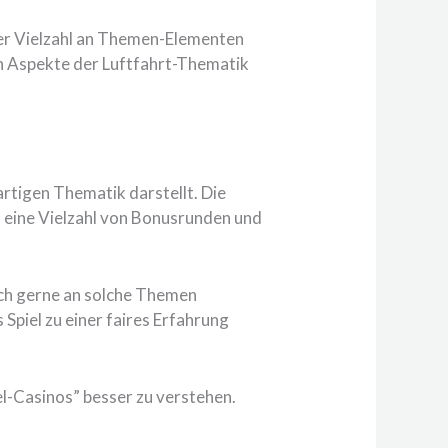
ner Vielzahl an Themen-Elementen
nen Aspekte der Luftfahrt-Thematik
artigen Thematik darstellt. Die
f eine Vielzahl von Bonusrunden und
 sich gerne an solche Themen
Spiel zu einer faires Erfahrung
el-Casinos” besser zu verstehen.