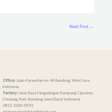
Next Post
→
Office:
Jalan Karawitan no. 48 Bandung, West Java
Indonesia
Factory:
Jalan Raya Pangalengan Kampung Cipeutey,
Cimaung, Kab. Bandung Jawa Barat Indonesia
0812-2020-0593
trianomagrotektur@gmail.com