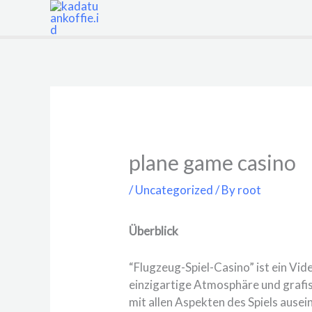
Skip
to
content
plane game casino
/
Uncategorized
/ By
root
Überblick
“Flugzeug-Spiel-Casino” ist ein Vide
einzigartige Atmosphäre und grafis
mit allen Aspekten des Spiels ausei