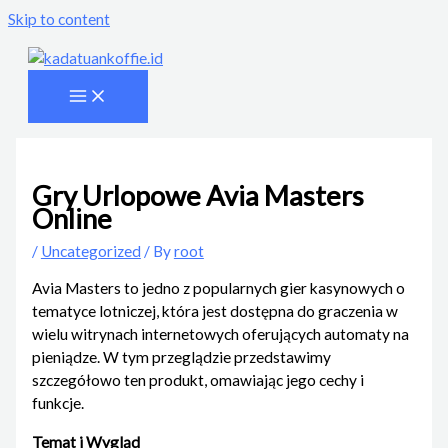
Skip to content
Gry Urlopowe Avia Masters
Online
/
Uncategorized
/ By
root
Avia Masters to jedno z popularnych gier kasynowych o
tematyce lotniczej, która jest dostępna do graczenia w
wielu witrynach internetowych oferujących automaty na
pieniądze. W tym przeglądzie przedstawimy
szczegółowo ten produkt, omawiając jego cechy i
funkcje.
Temat i Wygląd