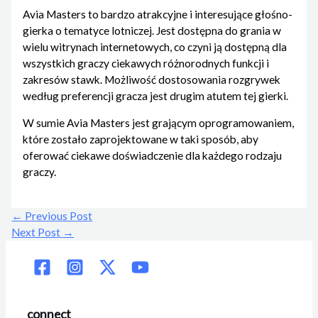
Avia Masters to bardzo atrakcyjne i interesujące głośno-
gierka o tematyce lotniczej. Jest dostępna do grania w
wielu witrynach internetowych, co czyni ją dostępną dla
wszystkich graczy ciekawych różnorodnych funkcji i
zakresów stawk. Możliwość dostosowania rozgrywek
według preferencji gracza jest drugim atutem tej gierki.
W sumie Avia Masters jest grającym oprogramowaniem,
które zostało zaprojektowane w taki sposób, aby
oferować ciekawe doświadczenie dla każdego rodzaju
graczy.
←
Previous Post
Next Post
→
connect