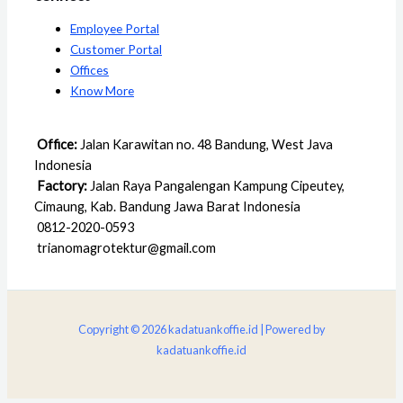
Employee Portal
Customer Portal
Offices
Know More
Office:
Jalan Karawitan no. 48 Bandung, West Java
Indonesia
Factory:
Jalan Raya Pangalengan Kampung Cipeutey,
Cimaung, Kab. Bandung Jawa Barat Indonesia
0812-2020-0593
trianomagrotektur@gmail.com
Copyright © 2026 kadatuankoffie.id | Powered by
kadatuankoffie.id