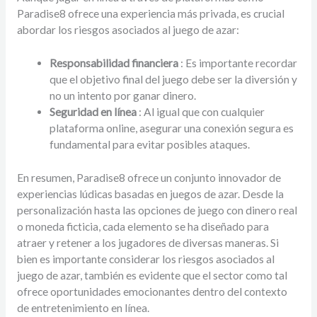
Paradise8 ofrece una experiencia más privada, es crucial
abordar los riesgos asociados al juego de azar:
Responsabilidad financiera
: Es importante recordar
que el objetivo final del juego debe ser la diversión y
no un intento por ganar dinero.
Seguridad en línea
: Al igual que con cualquier
plataforma online, asegurar una conexión segura es
fundamental para evitar posibles ataques.
En resumen, Paradise8 ofrece un conjunto innovador de
experiencias lúdicas basadas en juegos de azar. Desde la
personalización hasta las opciones de juego con dinero real
o moneda ficticia, cada elemento se ha diseñado para
atraer y retener a los jugadores de diversas maneras. Si
bien es importante considerar los riesgos asociados al
juego de azar, también es evidente que el sector como tal
ofrece oportunidades emocionantes dentro del contexto
de entretenimiento en línea.