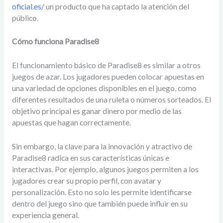
oficial.es/
un producto que ha captado la atención del
público.
Cómo funciona Paradise8
El funcionamiento básico de Paradise8 es similar a otros
juegos de azar. Los jugadores pueden colocar apuestas en
una variedad de opciones disponibles en el juego, como
diferentes resultados de una ruleta o números sorteados. El
objetivo principal es ganar dinero por medio de las
apuestas que hagan correctamente.
Sin embargo, la clave para la innovación y atractivo de
Paradise8 radica en sus características únicas e
interactivas. Por ejemplo, algunos juegos permiten a los
jugadores crear su propio perfil, con avatar y
personalización. Esto no solo les permite identificarse
dentro del juego sino que también puede influir en su
experiencia general.