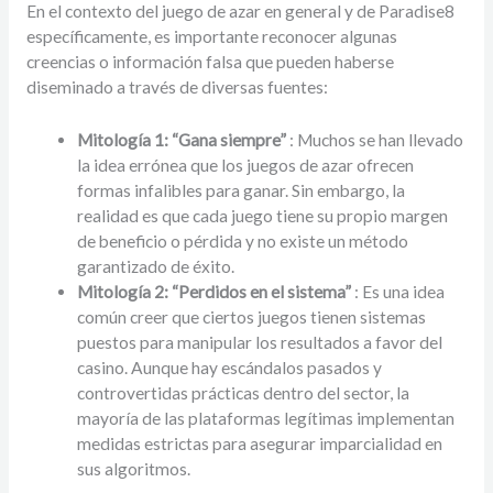
En el contexto del juego de azar en general y de Paradise8
específicamente, es importante reconocer algunas
creencias o información falsa que pueden haberse
diseminado a través de diversas fuentes:
Mitología 1: “Gana siempre”
: Muchos se han llevado
la idea errónea que los juegos de azar ofrecen
formas infalibles para ganar. Sin embargo, la
realidad es que cada juego tiene su propio margen
de beneficio o pérdida y no existe un método
garantizado de éxito.
Mitología 2: “Perdidos en el sistema”
: Es una idea
común creer que ciertos juegos tienen sistemas
puestos para manipular los resultados a favor del
casino. Aunque hay escándalos pasados y
controvertidas prácticas dentro del sector, la
mayoría de las plataformas legítimas implementan
medidas estrictas para asegurar imparcialidad en
sus algoritmos.