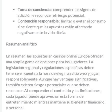
Toma de conciencia
: comprender los signos de
adicción y reconocer el riesgo potencial.
Contención responsable
: limitar o evitar el consumo
si se siente que las apuestas están afectando
negativamente la vida diaria.
Resumen analítico
En resumen, las apuestas en casinos online Europa ofrecen
una amplia gama de opciones para los jugadores. La
legislación regional y regulaciones específicas deben
tenerse en cuenta a la hora de elegir un sitio web y jugar
responsablemente. Aunque hay ventajas significativas,
también existen riesgos potenciales que se deben
reconocer. Al comprender el contenido y las limitaciones,
cada jugador puede aprovechar esta forma de
entretenimiento mientras mantiene su bienestar financiero
y personal.