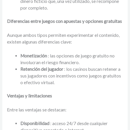
dinero ficticio que, una vez utilizado, se recompone
por completo.
Diferencias entre juegos con apuestas y opciones gratuitas
Aunque ambos tipos permiten experimentar el contenido,
existen algunas diferencias clave:
Monetización
: las opciones de juego gratuito no
involucran el riesgo financiero.
Retención del jugador
: los casinos buscan retener a
sus jugadores con incentivos como juegos gratuitos
o efectivo virtual.
Ventajas y limitaciones
Entre las ventajas se destacan:
Disponibilidad
: acceso 24/7 desde cualquier