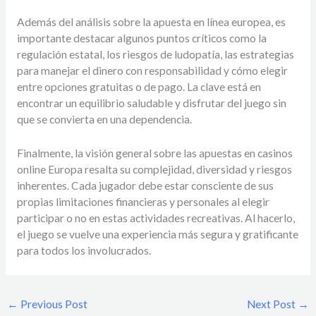
Además del análisis sobre la apuesta en línea europea, es
importante destacar algunos puntos críticos como la
regulación estatal, los riesgos de ludopatía, las estrategias
para manejar el dinero con responsabilidad y cómo elegir
entre opciones gratuitas o de pago. La clave está en
encontrar un equilibrio saludable y disfrutar del juego sin
que se convierta en una dependencia.
Finalmente, la visión general sobre las apuestas en casinos
online Europa resalta su complejidad, diversidad y riesgos
inherentes. Cada jugador debe estar consciente de sus
propias limitaciones financieras y personales al elegir
participar o no en estas actividades recreativas. Al hacerlo,
el juego se vuelve una experiencia más segura y gratificante
para todos los involucrados.
←
Previous Post
Next Post
→