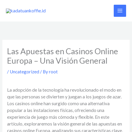
Skip
to
content
Las Apuestas en Casinos Online
Europa – Una Visión General
/
Uncategorized
/ By
root
La adopción de la tecnología ha revolucionado el modo en
que las personas se divierten y juegan a los juegos de azar.
Los casinos online han surgido como una alternativa
popular a las instalaciones físicas, ofreciendo una
experiencia de juego más cómoda y flexible. En este
artículo, exploraremos la visión general de las apuestas en
casinos online Europa, analizando sus características clave,