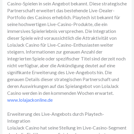
Casino-Spielen in sein Angebot bekannt. Diese strategische
Partnerschaft erweitert das bestehende Live-Dealer-
Portfolio des Casinos erheblich. Playtech ist bekannt für
seine hochwertigen Live-Casino-Produkte, die ein
immersives Spielerlebnis versprechen. Die Integration
dieser Spiele wird voraussichtlich die Attraktivität von
LolaJack Casino für Live-Casino-Enthusiasten weiter
steigern. Informationen zur genauen Anzahl der
integrierten Spiele oder spezifischer Titel sind derzeit noch
nicht verfügbar, aber die Ankündigung deutet auf eine
signifikante Erweiterung des Live-Angebots hin. Die
genauen Details dieser strategischen Partnerschaft und
deren Auswirkungen auf das Spielangebot von LolaJack
Casino werden in den kommenden Wochen erwartet.
www.lolajackonline.de
Erweiterung des Live-Angebots durch Playtech-
Integration
LolaJack Casino hat seine Stellung im Live-Casino-Segment