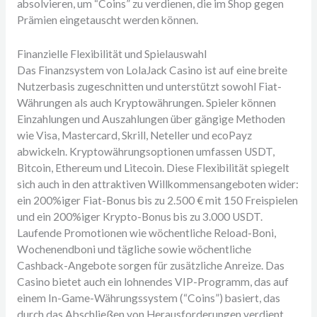
absolvieren, um “Coins” zu verdienen, die im Shop gegen
Prämien eingetauscht werden können.
Finanzielle Flexibilität und Spielauswahl
Das Finanzsystem von LolaJack Casino ist auf eine breite
Nutzerbasis zugeschnitten und unterstützt sowohl Fiat-
Währungen als auch Kryptowährungen. Spieler können
Einzahlungen und Auszahlungen über gängige Methoden
wie Visa, Mastercard, Skrill, Neteller und ecoPayz
abwickeln. Kryptowährungsoptionen umfassen USDT,
Bitcoin, Ethereum und Litecoin. Diese Flexibilität spiegelt
sich auch in den attraktiven Willkommensangeboten wider:
ein 200%iger Fiat-Bonus bis zu 2.500 € mit 150 Freispielen
und ein 200%iger Krypto-Bonus bis zu 3.000 USDT.
Laufende Promotionen wie wöchentliche Reload-Boni,
Wochenendboni und tägliche sowie wöchentliche
Cashback-Angebote sorgen für zusätzliche Anreize. Das
Casino bietet auch ein lohnendes VIP-Programm, das auf
einem In-Game-Währungssystem (“Coins”) basiert, das
durch das Abschließen von Herausforderungen verdient