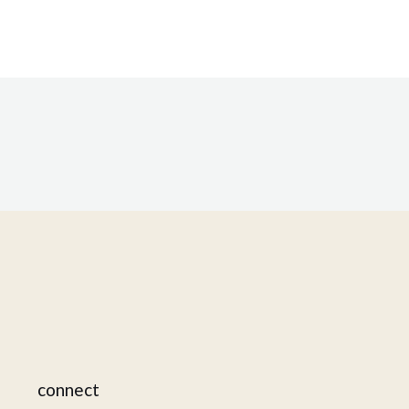
connect