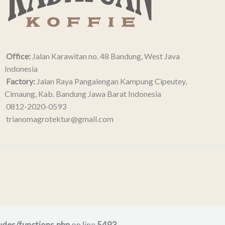
Office:
Jalan Karawitan no. 48 Bandung, West Java
Indonesia
Factory:
Jalan Raya Pangalengan Kampung Cipeutey,
Cimaung, Kab. Bandung Jawa Barat Indonesia
0812-2020-0593
trianomagrotektur@gmail.com
udes/functions.php
on line
5493