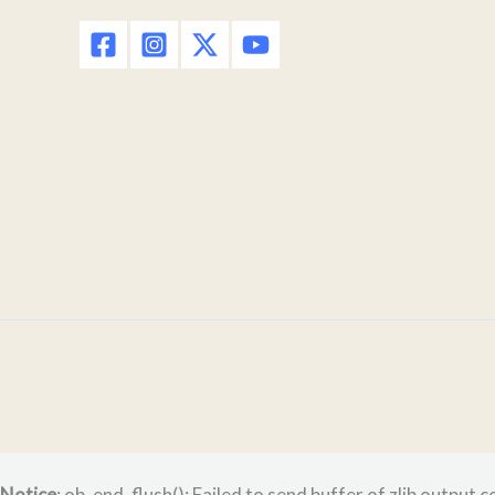
Notice
: ob_end_flush(): Failed to send buffer of zlib output 