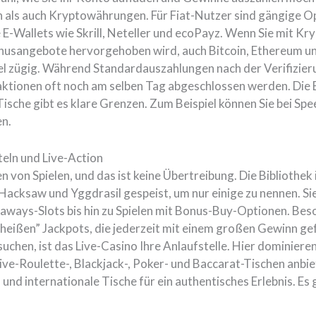
en als auch Kryptowährungen. Für Fiat-Nutzer sind gängige 
e E-Wallets wie Skrill, Neteller und ecoPayz. Wenn Sie mit 
nusangebote hervorgehoben wird, auch Bitcoin, Ethereum und
el zügig. Während Standardauszahlungen nach der Verifizier
tionen oft noch am selben Tag abgeschlossen werden. Die Ei
ische gibt es klare Grenzen. Zum Beispiel können Sie bei Spe
en.
eln und Live-Action
 von Spielen, und das ist keine Übertreibung. Die Bibliothek 
acksaw und Yggdrasil gespeist, um nur einige zu nennen. Sie 
ays-Slots bis hin zu Spielen mit Bonus-Buy-Optionen. Beso
“heißen” Jackpots, die jederzeit mit einem großen Gewinn gef
uchen, ist das Live-Casino Ihre Anlaufstelle. Hier dominiere
Live-Roulette-, Blackjack-, Poker- und Baccarat-Tischen anbiet
nd internationale Tische für ein authentisches Erlebnis. Es gi