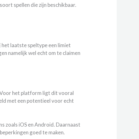
soort spellen die zijn beschikbaar.
 het laatste speltype een limiet
agen namelijk wel echt om te claimen
Voor het platform ligt dit vooral
eld met een potentieel voor echt
ms zoals iOS en Android. Daarnaast
jn beperkingen goed te maken.