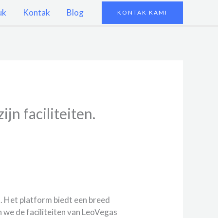
uk
Kontak
Blog
KONTAK KAMI
jn faciliteiten.
t. Het platform biedt een breed
en we de faciliteiten van LeoVegas