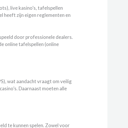
s), live kasino’s, tafelspellen
pel heeft zijn eigen reglementen en
espeeld door professionele dealers.
de online tafelspellen (online
S), wat aandacht vraagt om veilig
 casino’s. Daarnaast moeten alle
eld te kunnen spelen. Zowel voor