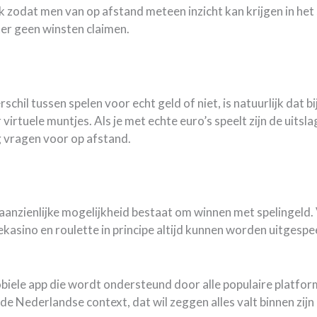
ijk zodat men van op afstand meteen inzicht kan krijgen in het 
er geen winsten claimen.
hil tussen spelen voor echt geld of niet, is natuurlijk dat bij
irtuele muntjes. Als je met echte euro’s speelt zijn de uitsl
 vragen voor op afstand.
 aanzienlijke mogelijkheid bestaat om winnen met spelingeld. 
kasino en roulette in principe altijd kunnen worden uitgespe
iele app die wordt ondersteund door alle populaire platfor
 de Nederlandse context, dat wil zeggen alles valt binnen zi