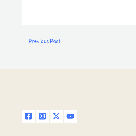
←
Previous Post