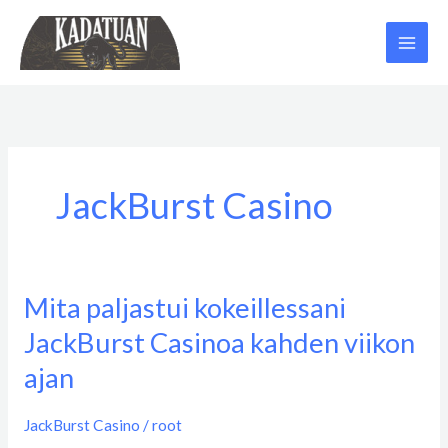
Skip
to
content
JackBurst Casino
Mita
Mita paljastui kokeillessani
paljastui
JackBurst Casinoa kahden viikon
kokeillessani
JackBurst
ajan
Casinoa
kahden
JackBurst Casino
/
root
viikon