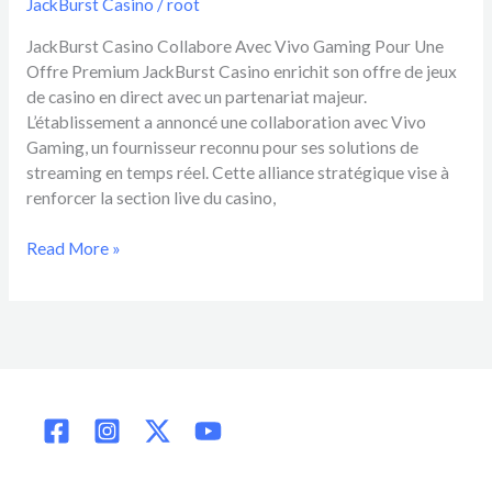
JackBurst Casino
/
root
Pour
Une
JackBurst Casino Collabore Avec Vivo Gaming Pour Une
Offre
Offre Premium JackBurst Casino enrichit son offre de jeux
Premium
de casino en direct avec un partenariat majeur.
L’établissement a annoncé une collaboration avec Vivo
Gaming, un fournisseur reconnu pour ses solutions de
streaming en temps réel. Cette alliance stratégique vise à
renforcer la section live du casino,
Read More »