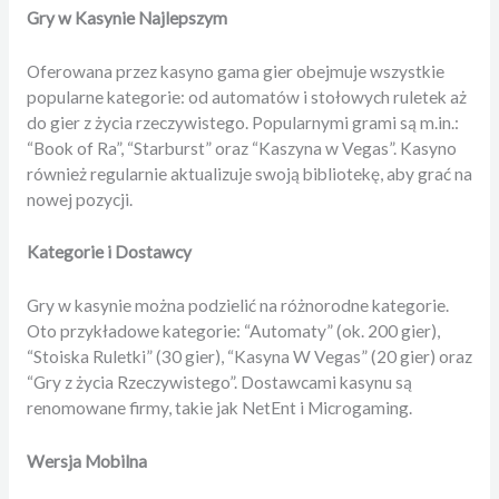
Gry w Kasynie Najlepszym
Oferowana przez kasyno gama gier obejmuje wszystkie
popularne kategorie: od automatów i stołowych ruletek aż
do gier z życia rzeczywistego. Popularnymi grami są m.in.:
“Book of Ra”, “Starburst” oraz “Kaszyna w Vegas”. Kasyno
również regularnie aktualizuje swoją bibliotekę, aby grać na
nowej pozycji.
Kategorie i Dostawcy
Gry w kasynie można podzielić na różnorodne kategorie.
Oto przykładowe kategorie: “Automaty” (ok. 200 gier),
“Stoiska Ruletki” (30 gier), “Kasyna W Vegas” (20 gier) oraz
“Gry z życia Rzeczywistego”. Dostawcami kasynu są
renomowane firmy, takie jak NetEnt i Microgaming.
Wersja Mobilna