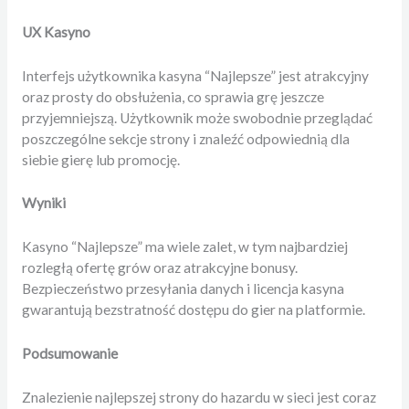
UX Kasyno
Interfejs użytkownika kasyna “Najlepsze” jest atrakcyjny
oraz prosty do obsłużenia, co sprawia grę jeszcze
przyjemniejszą. Użytkownik może swobodnie przeglądać
poszczególne sekcje strony i znaleźć odpowiednią dla
siebie gierę lub promocję.
Wyniki
Kasyno “Najlepsze” ma wiele zalet, w tym najbardziej
rozległą ofertę grów oraz atrakcyjne bonusy.
Bezpieczeństwo przesyłania danych i licencja kasyna
gwarantują bezstratność dostępu do gier na platformie.
Podsumowanie
Znalezienie najlepszej strony do hazardu w sieci jest coraz