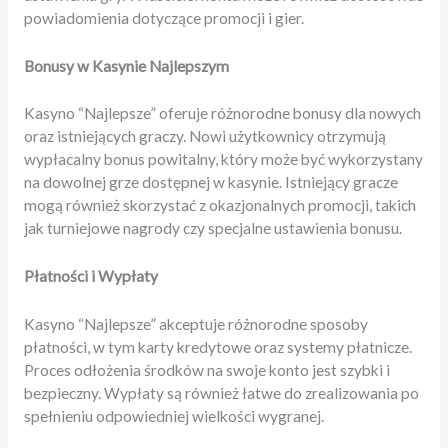
powiadomienia dotyczące promocji i gier.
Bonusy w Kasynie Najlepszym
Kasyno “Najlepsze” oferuje różnorodne bonusy dla nowych
oraz istniejących graczy. Nowi użytkownicy otrzymują
wypłacalny bonus powitalny, który może być wykorzystany
na dowolnej grze dostępnej w kasynie. Istniejący gracze
mogą również skorzystać z okazjonalnych promocji, takich
jak turniejowe nagrody czy specjalne ustawienia bonusu.
Płatności i Wypłaty
Kasyno “Najlepsze” akceptuje różnorodne sposoby
płatności, w tym karty kredytowe oraz systemy płatnicze.
Proces odłożenia środków na swoje konto jest szybki i
bezpieczny. Wypłaty są również łatwe do zrealizowania po
spełnieniu odpowiedniej wielkości wygranej.