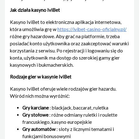
Jak działa kasyno IviBet
Kasyno IviBet to elektroniczna aplikacja internetowa,
która umożliwia grę w
https://ivibet-casino-oficjalny.pl/
różne gry hazardowe. Aby grać na platformie, trzeba
posiadać konto użytkownika oraz zaakceptować warunki
korzystania z serwisu. Po rejestracji i logowaniu się do
konta, użytkownik ma dostęp do szerokiej gamy gier
kasynowych i bukmacherskich.
Rodzaje gier w kasynie IviBet
Kasyno IviBet oferuje wiele rodzajów gier hazardu.
Wśród nich można wyróżnić:
Gry karciane
: blackjack, baccarat, ruletka
Gry stołowe
: różne odmiany ruletki i roulette
francuskiego, kasyno europejskie
Gry automatów
: sloty z licznymi tematami i
funkcjami bonusowymi