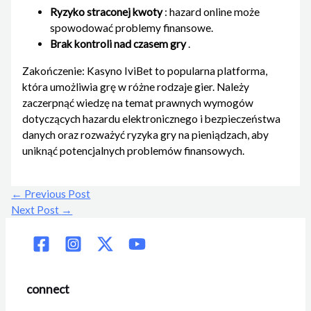
Ryzyko straconej kwoty
: hazard online może
spowodować problemy finansowe.
Brak kontroli nad czasem gry
.
Zakończenie: Kasyno IviBet to popularna platforma,
która umożliwia grę w różne rodzaje gier. Należy
zaczerpnąć wiedzę na temat prawnych wymogów
dotyczących hazardu elektronicznego i bezpieczeństwa
danych oraz rozważyć ryzyka gry na pieniądzach, aby
uniknąć potencjalnych problemów finansowych.
←
Previous Post
Next Post
→
connect