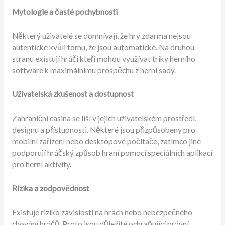
Mytologie a časté pochybnosti
Některý uživatelé se domnívají, že hry zdarma nejsou
autentické kvůli tomu, že jsou automatické. Na druhou
stranu existují hráči kteří mohou využívat triky herního
software k maximálnímu prospěchu z herní sady.
Uživatelská zkušenost a dostupnost
Zahraniční casina se liší v jejich uživatelském prostředí,
designu a přístupnosti. Některé jsou přizpůsobeny pro
mobilní zařízení nebo desktopové počítače, zatímco jiné
podporují hráčský způsob hraní pomocí speciálních aplikací
pro herní aktivity.
Rizika a zodpovědnost
Existuje riziko závislosti na hrách nebo nebezpečného
chování hráčů. Proto jsou důležité ochraňující právní