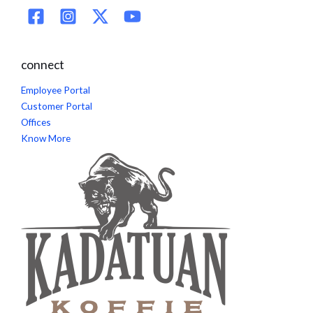
connect
Employee Portal
Customer Portal
Offices
Know More