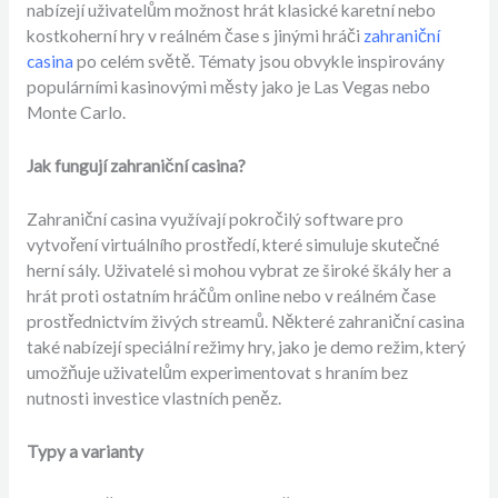
nabízejí uživatelům možnost hrát klasické karetní nebo
kostkoherní hry v reálném čase s jinými hráči
zahraniční
casina
po celém světě. Tématy jsou obvykle inspirovány
populárními kasinovými městy jako je Las Vegas nebo
Monte Carlo.
Jak fungují zahraniční casina?
Zahraniční casina využívají pokročilý software pro
vytvoření virtuálního prostředí, které simuluje skutečné
herní sály. Uživatelé si mohou vybrat ze široké škály her a
hrát proti ostatním hráčům online nebo v reálném čase
prostřednictvím živých streamů. Některé zahraniční casina
také nabízejí speciální režimy hry, jako je demo režim, který
umožňuje uživatelům experimentovat s hraním bez
nutnosti investice vlastních peněz.
Typy a varianty