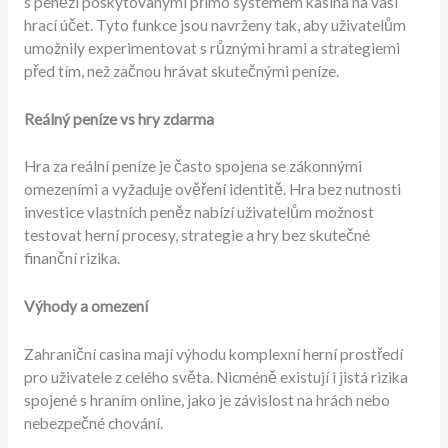
s penězi poskytovanými přímo systémem kasína na vaší
hrací účet. Tyto funkce jsou navrženy tak, aby uživatelům
umožnily experimentovat s různými hrami a strategiemi
před tím, než začnou hrávat skutečnými peníze.
Reálný peníze vs hry zdarma
Hra za reální peníze je často spojena se zákonnými
omezeními a vyžaduje ověření identitě. Hra bez nutnosti
investice vlastních peněz nabízí uživatelům možnost
testovat herní procesy, strategie a hry bez skutečné
finanční rizika.
Výhody a omezení
Zahraniční casina mají výhodu komplexní herní prostředí
pro uživatele z celého světa. Nicméně existují i jistá rizika
spojené s hraním online, jako je závislost na hrách nebo
nebezpečné chování.