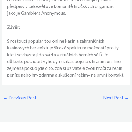
předpisy v celosvětové komunitě hráčských organizací,
jako je Gamblers Anonymous.
Závěr:
S rostoucí popularitou online kasin a zahraničních
kasinových her existuje široké spektrum možností pro ty,
kteří se chystají do světa virtuálních herních sálů. Je
důležité pochopit výhody i rizika spojená s hraním on-line,
zejména pokud jde o to, zda si uživatelé zvolí hráči za reální
peníze nebo hry zdarma a zkušební režimy na první kontakt.
←
Previous Post
Next Post
→