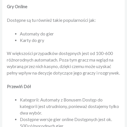
Gry Online
Dostępne są tu również takie popularności jak:
Automaty do gier
Karty do gry
W większości przypadków dostępnych jest od 100-600
różnorodnych automatach. Poza tym gracz ma wgląd na
wybraną przez nich kasyno, dzięki czemu może uzyskać
pełny wpływ na decyzje dotyczące jego graczy i rozgrywek.
Przewiń Dół
Kategorii: Automaty z Bonusem Dostęp do
kategorii jest utrudniony, ponieważ dostajemy tylko
dwa wybór.
Dostępne wersje gier online Dostępnych jest ok.
500 różnorodnych gier.