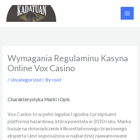
Skip
to
content
Wymagania Regulaminu Kasyna
Online Vox Casino
/
Uncategorized
/ By
root
Charakterystyka Marki i Opis
Vox Casino to w pełni legalna i zgodna z przepisami
platforma hazardowa, która powstała w 2020 roku. Marka
bazuje na doświadczeniu kilkusetlatnowego branżowego
eksperta i jest wyposażona w najbardziej zaawansowane