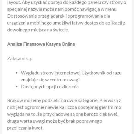
layout. Aby uzyskać dostęp do każdego panelu czy strony o
specjalnej nazwie może nam pomóc nawigacja w menu.
Dostosowanie przeglądarek i oprogramowania dla
urządzenia mobilnego umożliwi łatwy dostęs do aplikacji z
dowolnego miejsca na świecie.
Analiza Finansowa Kasyna Online
Zaletami są:
Wyglądu strony internetowej Użytkownik od razu
znajduje się w centrum uwagi.
Dostępnych opcji rozliczenia
Braków możemy podzielić na dwie kategorie. Pierwszą z
nich jest ogromnie niewielka liczba dostępnej gier (mimo
wygląda na to, że przykładowe są one bardzo ciekawe),
druga warta uwagi może być brak poprawnego
przeliczania kwot.