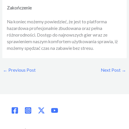
Zakończenie
Na koniec możemy powiedzieć, że jest to platforma
hazardowa profesjonalnie zbudowana oraz pełna
różnorodności. Dostęp do najnowszych gier wraz ze
sprawieniem naszym komfortem użytkowania sprawia, iż
możemy spędzać czas na zabawie bez stresu.
←
Previous Post
Next Post
→