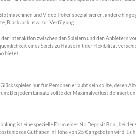
f Slotmaschinen und Video Poker spezialisieren, andere hingeg
tte, BlackJack usw. zur Verfügung.
 in der Interaktion zwischen den Spielern und den Anbietern 
quemlichkeit eines Spiels zu Hause mit der Flexibilität versch
o bietet.
s Glücksspielen nur für Personen erlaubt sein sollte, deren A
rum: Bei jedem Einsatz sollte der Maximalverlust definiert 
hlung ist eine spezielle Form eines No Deposit Boni, bei der
kostenloses Guthaben in Höhe von 25 € angeboten wird. Es ha