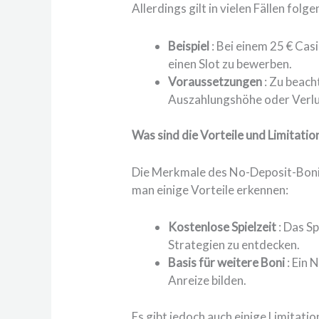
Allerdings gilt in vielen Fällen folg
Beispiel
: Bei einem 25 € Cas
einen Slot zu bewerben.
Voraussetzungen
: Zu beach
Auszahlungshöhe oder Verlus
Was sind die Vorteile und Limitati
Die Merkmale des No-Deposit-Boni 
man einige Vorteile erkennen:
Kostenlose Spielzeit
: Das S
Strategien zu entdecken.
Basis für weitere Boni
: Ein
Anreize bilden.
Es gibt jedoch auch einige Limitatio