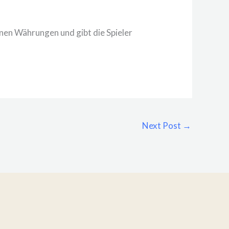
nen Währungen und gibt die Spieler
Next Post
→