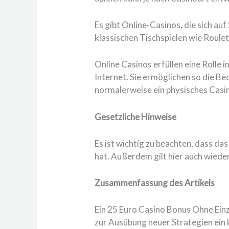
Es gibt Online-Casinos, die sich au
klassischen Tischspielen wie Roule
Online Casinos erfüllen eine Rolle
Internet. Sie ermöglichen so die Be
normalerweise ein physisches Casin
Gesetzliche Hinweise
Es ist wichtig zu beachten, dass da
hat. Außerdem gilt hier auch wiede
Zusammenfassung des Artikels
Ein 25 Euro Casino Bonus Ohne Einza
zur Ausübung neuer Strategien ein 