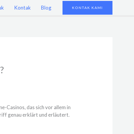
uk
Kontak
Blog
KONTAK KAMI
?
e-Casinos, das sich vor allem in
ff genau erklärt und erläutert.