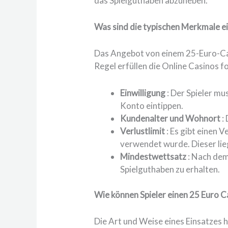
das Spielguthaben abzuheben.
Was sind die typischen Merkmale e
Das Angebot von einem 25-Euro-Ca
Regel erfüllen die Online Casinos 
Einwilligung
: Der Spieler m
Konto eintippen.
Kundenalter und Wohnort
:
Verlustlimit
: Es gibt einen 
verwendet wurde. Dieser lie
Mindestwettsatz
: Nach dem
Spielguthaben zu erhalten.
Wie können Spieler einen 25 Euro 
Die Art und Weise eines Einsatzes