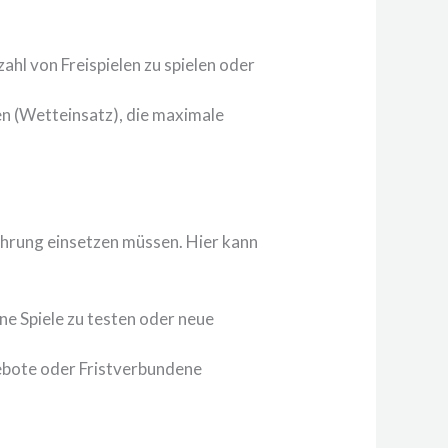
ahl von Freispielen zu spielen oder
en (Wetteinsatz), die maximale
ährung einsetzen müssen. Hier kann
ne Spiele zu testen oder neue
ebote oder Fristverbundene