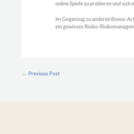
online Spiele zu probieren und sich
Im Gegenzug zu anderen Bonus-Arte
ein gewisses Risiko-Risikomanage
←
Previous Post