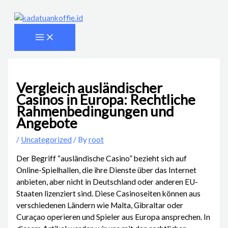
Skip
to
content
Vergleich ausländischer
Casinos in Europa: Rechtliche
Rahmenbedingungen und
Angebote
/
Uncategorized
/ By
root
Der Begriff “ausländische Casino” bezieht sich auf
Online-Spielhallen, die ihre Dienste über das Internet
anbieten, aber nicht in Deutschland oder anderen EU-
Staaten lizenziert sind. Diese Casinoseiten können aus
verschiedenen Ländern wie Malta, Gibraltar oder
Curaçao operieren und Spieler aus Europa ansprechen. In