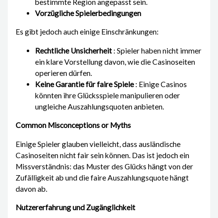
bestimmte Region angepasst sein.
Vorzügliche Spielerbedingungen
Es gibt jedoch auch einige Einschränkungen:
Rechtliche Unsicherheit
: Spieler haben nicht immer
ein klare Vorstellung davon, wie die Casinoseiten
operieren dürfen.
Keine Garantie für faire Spiele
: Einige Casinos
könnten ihre Glücksspiele manipulieren oder
ungleiche Auszahlungsquoten anbieten.
Common Misconceptions or Myths
Einige Spieler glauben vielleicht, dass ausländische
Casinoseiten nicht fair sein können. Das ist jedoch ein
Missverständnis: das Muster des Glücks hängt von der
Zufälligkeit ab und die faire Auszahlungsquote hängt
davon ab.
Nutzererfahrung und Zugänglichkeit