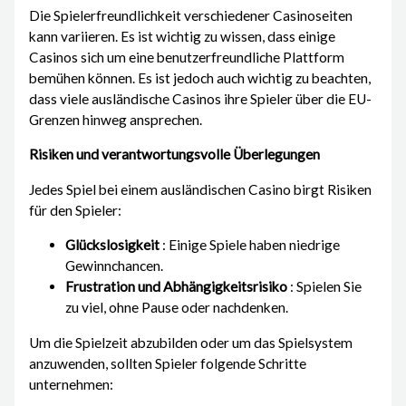
Die Spielerfreundlichkeit verschiedener Casinoseiten
kann variieren. Es ist wichtig zu wissen, dass einige
Casinos sich um eine benutzerfreundliche Plattform
bemühen können. Es ist jedoch auch wichtig zu beachten,
dass viele ausländische Casinos ihre Spieler über die EU-
Grenzen hinweg ansprechen.
Risiken und verantwortungsvolle Überlegungen
Jedes Spiel bei einem ausländischen Casino birgt Risiken
für den Spieler:
Glückslosigkeit
: Einige Spiele haben niedrige
Gewinnchancen.
Frustration und Abhängigkeitsrisiko
: Spielen Sie
zu viel, ohne Pause oder nachdenken.
Um die Spielzeit abzubilden oder um das Spielsystem
anzuwenden, sollten Spieler folgende Schritte
unternehmen: