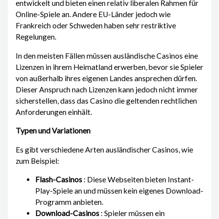
entwickelt und bieten einen relativ liberalen Rahmen für
Online-Spiele an. Andere EU-Länder jedoch wie
Frankreich oder Schweden haben sehr restriktive
Regelungen.
In den meisten Fällen müssen ausländische Casinos eine
Lizenzen in ihrem Heimatland erwerben, bevor sie Spieler
von außerhalb ihres eigenen Landes ansprechen dürfen.
Dieser Anspruch nach Lizenzen kann jedoch nicht immer
sicherstellen, dass das Casino die geltenden rechtlichen
Anforderungen einhält.
Typen und Variationen
Es gibt verschiedene Arten ausländischer Casinos, wie
zum Beispiel:
Flash-Casinos
: Diese Webseiten bieten Instant-
Play-Spiele an und müssen kein eigenes Download-
Programm anbieten.
Download-Casinos
: Spieler müssen ein