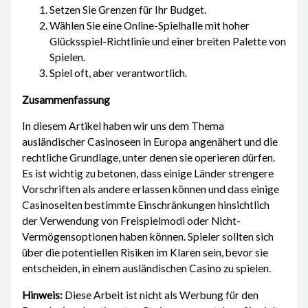
Setzen Sie Grenzen für Ihr Budget.
Wählen Sie eine Online-Spielhalle mit hoher
Glücksspiel-Richtlinie und einer breiten Palette von
Spielen.
Spiel oft, aber verantwortlich.
Zusammenfassung
In diesem Artikel haben wir uns dem Thema
ausländischer Casinoseen in Europa angenähert und die
rechtliche Grundlage, unter denen sie operieren dürfen.
Es ist wichtig zu betonen, dass einige Länder strengere
Vorschriften als andere erlassen können und dass einige
Casinoseiten bestimmte Einschränkungen hinsichtlich
der Verwendung von Freispielmodi oder Nicht-
Vermögensoptionen haben können. Spieler sollten sich
über die potentiellen Risiken im Klaren sein, bevor sie
entscheiden, in einem ausländischen Casino zu spielen.
Hinweis:
Diese Arbeit ist nicht als Werbung für den