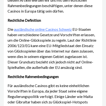
diesem Artikel werden wir uns mit den rechtlichen
Rahmenbedingungen beschäftigen, unter denen diese
Casinos in Europa tätig sein dürfen.
Rechtliche Definition
Die
ausländische online Casinos Schweiz
EU-Staaten
haben verschiedene Gesetze und Vorschriften erlassen,
um die Online-Glücksspiele zu regeln. Laut der Richtlinie
2006/123/EG kann eine EU-Mitgliedstaat den Einsatz
von Glücksspielen über das Internet nur dann zulassen,
wenn dies in seinem eigenen Gebiet zugelassen ist.
Dieser Grundsatz bezieht sich jedoch nicht auf Online-
Spielhallen, die außerhalb der EU ansässig sind.
Rechtliche Rahmenbedingungen
Für ausländische Casinos gibt es keine einheitlichen
Vorschriften in Europa, da jeder Staat seine eigene
Regulierungspolitik verfolgt. Einige Länder wie Malta
oder Gibraltar haben sich zu Glücksspiel-Hotspots