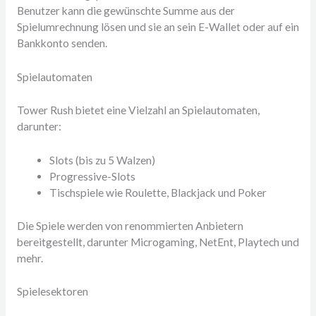
Benutzer kann die gewünschte Summe aus der
Spielumrechnung lösen und sie an sein E-Wallet oder auf ein
Bankkonto senden.
Spielautomaten
Tower Rush bietet eine Vielzahl an Spielautomaten,
darunter:
Slots (bis zu 5 Walzen)
Progressive-Slots
Tischspiele wie Roulette, Blackjack und Poker
Die Spiele werden von renommierten Anbietern
bereitgestellt, darunter Microgaming, NetEnt, Playtech und
mehr.
Spielesektoren