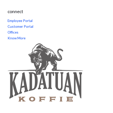
connect
Employee Portal
Customer Portal
Offices
Know More