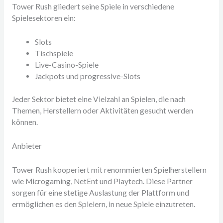
Tower Rush gliedert seine Spiele in verschiedene
Spielesektoren ein:
Slots
Tischspiele
Live-Casino-Spiele
Jackpots und progressive-Slots
Jeder Sektor bietet eine Vielzahl an Spielen, die nach
Themen, Herstellern oder Aktivitäten gesucht werden
können.
Anbieter
Tower Rush kooperiert mit renommierten Spielherstellern
wie Microgaming, NetEnt und Playtech. Diese Partner
sorgen für eine stetige Auslastung der Plattform und
ermöglichen es den Spielern, in neue Spiele einzutreten.