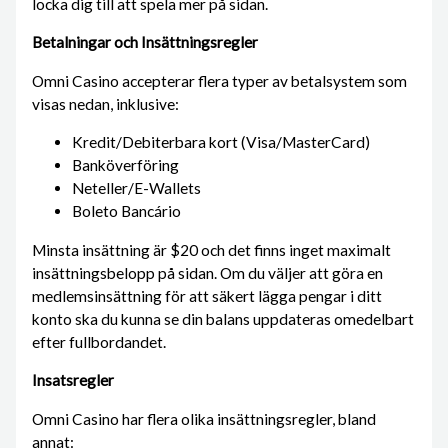
locka dig till att spela mer på sidan.
Betalningar och Insättningsregler
Omni Casino accepterar flera typer av betalsystem som
visas nedan, inklusive:
Kredit/Debiterbara kort (Visa/MasterCard)
Banköverföring
Neteller/E-Wallets
Boleto Bancário
Minsta insättning är $20 och det finns inget maximalt
insättningsbelopp på sidan. Om du väljer att göra en
medlemsinsättning för att säkert lägga pengar i ditt
konto ska du kunna se din balans uppdateras omedelbart
efter fullbordandet.
Insatsregler
Omni Casino har flera olika insättningsregler, bland
annat: