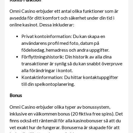
Omni Casino erbjuder ett antal olika funktioner som är
avsedda för ditt komfort och säkerhet under din tid i
online kasinot. Dessa inkluderar:
Privat kontoinformation: Du kan skapa en
användarens profil med foto, datum på
födelsedag, hemadress och andra uppgifter.
Förflyttningshistorik: Din historik av alla dina
transaktioner är synlig så du kan snabbt överpruve
alla förändringar i kontot.
Kontaktinformation: Du hittar kontaktuppgifter
till din spelkontoplanering.
Bonus
Omni Casino erbjuder olika typer av bonussystem,
inklusive en välkommen bonus (20 fiktiva free spins). Det
finns också ett räntemål för alla kasinobonuser så att du
vet exakt hur de fungerar. Bonuserna är skapade för att