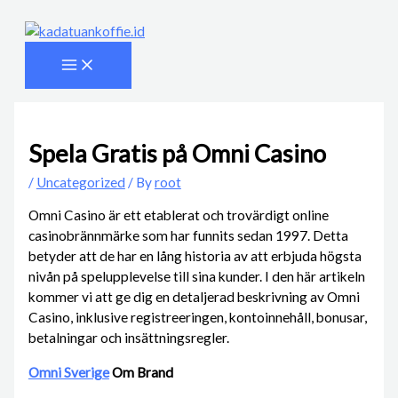
Skip
to
content
Spela Gratis på Omni Casino
/
Uncategorized
/ By
root
Omni Casino är ett etablerat och trovärdigt online
casinobrännmärke som har funnits sedan 1997. Detta
betyder att de har en lång historia av att erbjuda högsta
nivån på spelupplevelse till sina kunder. I den här artikeln
kommer vi att ge dig en detaljerad beskrivning av Omni
Casino, inklusive registreeringen, kontoinnehåll, bonusar,
betalningar och insättningsregler.
Omni Sverige
Om Brand