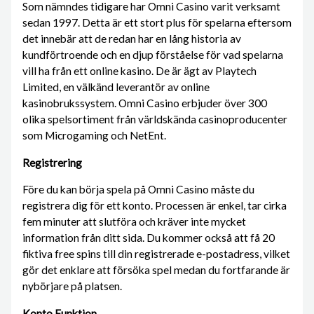
Som nämndes tidigare har Omni Casino varit verksamt
sedan 1997. Detta är ett stort plus för spelarna eftersom
det innebär att de redan har en lång historia av
kundförtroende och en djup förståelse för vad spelarna
vill ha från ett online kasino. De är ägt av Playtech
Limited, en välkänd leverantör av online
kasinobrukssystem. Omni Casino erbjuder över 300
olika spelsortiment från världskända casinoproducenter
som Microgaming och NetEnt.
Registrering
Före du kan börja spela på Omni Casino måste du
registrera dig för ett konto. Processen är enkel, tar cirka
fem minuter att slutföra och kräver inte mycket
information från ditt sida. Du kommer också att få 20
fiktiva free spins till din registrerade e-postadress, vilket
gör det enklare att försöka spel medan du fortfarande är
nybörjare på platsen.
Konto Funktion