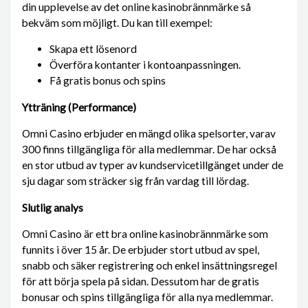
din upplevelse av det online kasinobrännmärke så
bekväm som möjligt. Du kan till exempel:
Skapa ett lösenord
Överföra kontanter i kontoanpassningen.
Få gratis bonus och spins
Ytträning (Performance)
Omni Casino erbjuder en mängd olika spelsorter, varav
300 finns tillgängliga för alla medlemmar. De har också
en stor utbud av typer av kundservicetillgänget under de
sju dagar som sträcker sig från vardag till lördag.
Slutlig analys
Omni Casino är ett bra online kasinobrännmärke som
funnits i över 15 år. De erbjuder stort utbud av spel,
snabb och säker registrering och enkel insättningsregel
för att börja spela på sidan. Dessutom har de gratis
bonusar och spins tillgängliga för alla nya medlemmar.