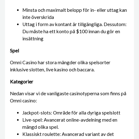
Minsta och maximalt belopp för in- eller uttag kan
inte överskrida
Uttag i form av kontant är tillgängliga. Dessutom:
Du måste ha ett konto på $100 innan du gör en
insättning
Spel
Omni Casino har stora mängder olika spelsorter
inklusive slotten, live kasino och baccara.
Kategorier
Nedan visar vi de vanligaste casinotyperna som finns på
Omni casino:
Jackpot-slots: Område för alla dyriga spelslott
Live-spel: Avancerat online-avdelning med en
mängd olika spel.
Klassiskt roulette: Avancerad variant av det