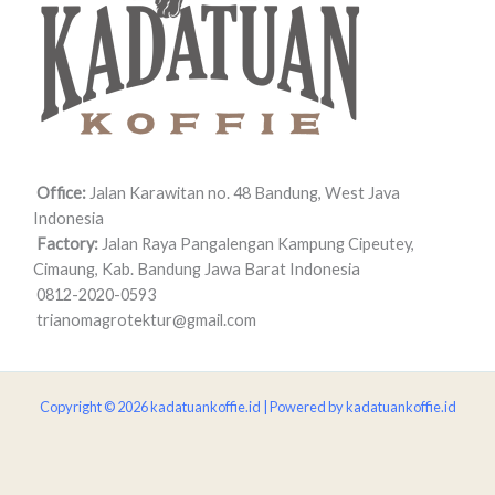
Office:
Jalan Karawitan no. 48 Bandung, West Java
Indonesia
Factory:
Jalan Raya Pangalengan Kampung Cipeutey,
Cimaung, Kab. Bandung Jawa Barat Indonesia
0812-2020-0593
trianomagrotektur@gmail.com
Copyright © 2026 kadatuankoffie.id | Powered by kadatuankoffie.id