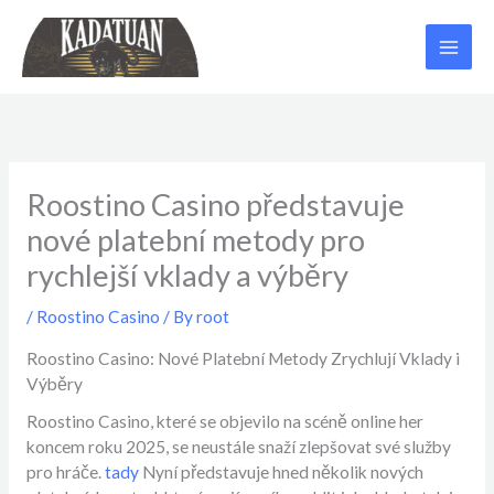
Skip
to
content
Roostino Casino představuje
nové platební metody pro
rychlejší vklady a výběry
/
Roostino Casino
/ By
root
Roostino Casino: Nové Platební Metody Zrychlují Vklady i
Výběry
Roostino Casino, které se objevilo na scéně online her
koncem roku 2025, se neustále snaží zlepšovat své služby
pro hráče.
tady
Nyní představuje hned několik nových