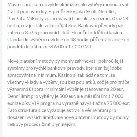
Mastercard jsou obvykle okamžité, ale výběry mohou trvat
1 až 3 pracovní dny. E-peněženky jako Skrill, Neteller,
PayPal a MiFinity zpracovávají transakce v rozmezí 0 až 24
hodin, což je stále velmi přijatelné. Bankovní převody pak
zaberou 3 až 5 pracovních dnů. Finanční oddělení kasina
standardní výběry reviduje do 48 hodin, přičemž pracuje od
pondělí do pátku mezi 6:00 a 17:00 GMT.
Nové platební metody by mohly zahrnovat i pokročilejší
systémy pro rychlé bankovní převody, které snižují dobu
zpracování na minimum. Kasino si zakládá na tom, že
všechny vklady a výběry jsou bez poplatků, což je pro hráče
významná úspora. Minimální výběr je stanoven na 20 eur.
Denní limit pro výběry je 500 eur, ale měsíční limit 7 000
eur lze díky VIP programu výrazně navýšit až na 75 000 eur.
Tato struktura sice vyžaduje aktivní a věrné hraní pro
dosažení vyšších limitů, ale nové platební metody by mohly
celkový proces učinit plynulejším.