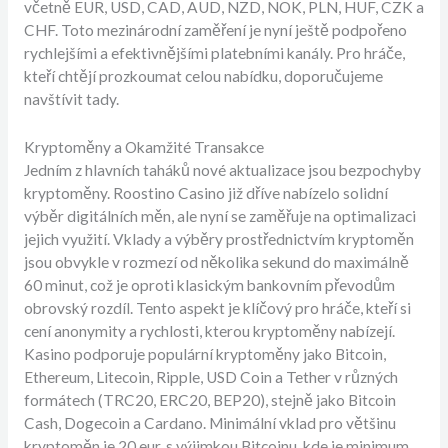
včetně EUR, USD, CAD, AUD, NZD, NOK, PLN, HUF, CZK a
CHF. Toto mezinárodní zaměření je nyní ještě podpořeno
rychlejšími a efektivnějšími platebními kanály. Pro hráče,
kteří chtějí prozkoumat celou nabídku, doporučujeme
navštívit tady.
Kryptoměny a Okamžité Transakce
Jedním z hlavních taháků nové aktualizace jsou bezpochyby
kryptoměny. Roostino Casino již dříve nabízelo solidní
výběr digitálních měn, ale nyní se zaměřuje na optimalizaci
jejich využití. Vklady a výběry prostřednictvím kryptoměn
jsou obvykle v rozmezí od několika sekund do maximálně
60 minut, což je oproti klasickým bankovním převodům
obrovský rozdíl. Tento aspekt je klíčový pro hráče, kteří si
cení anonymity a rychlosti, kterou kryptoměny nabízejí.
Kasino podporuje populární kryptoměny jako Bitcoin,
Ethereum, Litecoin, Ripple, USD Coin a Tether v různých
formátech (TRC20, ERC20, BEP20), stejně jako Bitcoin
Cash, Dogecoin a Cardano. Minimální vklad pro většinu
kryptoměn je 20 eur, s výjimkou Bitcoinu, kde je minimum