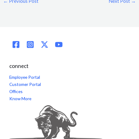
←
Previous Post
Next Post
→
connect
Employee Portal
Customer Portal
Offices
Know More