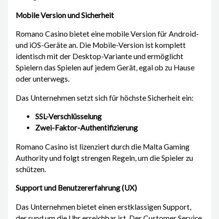
Mobile Version und Sicherheit
Romano Casino bietet eine mobile Version für Android-
und iOS-Geräte an. Die Mobile-Version ist komplett
identisch mit der Desktop-Variante und ermöglicht
Spielern das Spielen auf jedem Gerät, egal ob zu Hause
oder unterwegs.
Das Unternehmen setzt sich für höchste Sicherheit ein:
SSL-Verschlüsselung
Zwei-Faktor-Authentifizierung
Romano Casino ist lizenziert durch die Malta Gaming
Authority und folgt strengen Regeln, um die Spieler zu
schützen.
Support und Benutzererfahrung (UX)
Das Unternehmen bietet einen erstklassigen Support,
der rund um die Uhr erreichbar ist. Der Customer Service