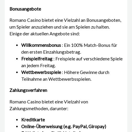
Bonusangebote
Romano Casino bietet eine Vielzahl an Bonusangeboten,
um Spieler anzuziehen und sie am Spielen zu halten.
Einige der aktuellen Angebote sind:
Willkommensbonus
: Ein 100% Match-Bonus für
den ersten Einzahlungsbetrag.
Freispielfreitag
: Freispiele auf verschiedene Spiele
an jedem Freitag.
Wettbewerbsspiele
: Höhere Gewinne durch
Teilnahme an Wettbewerbsspielen.
Zahlungsverfahren
Romano Casino bietet eine Vielzahl von
Zahlungsmethoden, darunter:
Kreditkarte
Online-Überweisung (e.g. PayPal, Giropay)