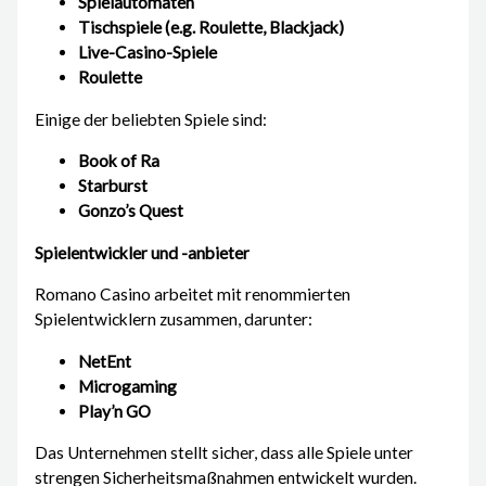
Spielautomaten
Tischspiele (e.g. Roulette, Blackjack)
Live-Casino-Spiele
Roulette
Einige der beliebten Spiele sind:
Book of Ra
Starburst
Gonzo’s Quest
Spielentwickler und -anbieter
Romano Casino arbeitet mit renommierten
Spielentwicklern zusammen, darunter:
NetEnt
Microgaming
Play’n GO
Das Unternehmen stellt sicher, dass alle Spiele unter
strengen Sicherheitsmaßnahmen entwickelt wurden.