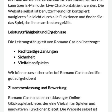
kann über E-Mail oder Live-Chat kontaktiert werden. Die
Website selbst ist benutzerfreundlich konzipiert:
navigieren Sie leicht durch alle Funktionen und finden Sie
das Spiel, das Ihnen am besten gefällt.
Leistungsfähigkeit und Ergebnisse
Die Leistungsfähigkeit von Romano Casino überzeugt:
Rechtzeitige Zahlungen
Sicherheit
Vielfalt an Spielen
Wir können uns sicher sein: bei Romano Casino sind Sie
gut aufgehoben!
Zusammenfassung und Bewertung
Romano Casino ist ein erstklassiger Online-
Glücksspielanbieter, der eine Vielzahl an Spielen und
innovativen Funktionen bietet. Die Website selbst ist