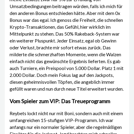
Umsatzbedingungen beitragen würden, falls ich mich für
den anderen Bonus entschieden hätte. Aber mit dem 0x
Bonus war das egal. Ich genoss die Freiheit, die schnellen
Krypto-Transaktionen, das Gefühl, hier wirklich im
Mittelpunkt zu stehen. Das 50% Rakeback-System war
ein weiterer Pluspunkt. Jeder Einsatz, egal ob Gewinn
oder Verlust, brachte mir sofort etwas zurück. Das
milderte die schmerzhaften Momente, wenn die Walzen
einfach nicht das gewünschte Ergebnis lieferten. Es gab
auch Turniere, ein Preispool von 5.000 Dollar. Platz 1 mit
2.000 Dollar. Doch mein Fokus lag auf den Jackpots,
diesen geheimnisvollen Töpfen, die angeblich immer
gefüllt waren und nun durch neue Titel erweitert wurden.
Vom Spieler zum VIP: Das Treueprogramm
Reybets lockt nicht nur mit Boni, sondern auch mit einem
umfangreichen 15-stufigen VIP-Programm. Ich war
anfangs nur ein normaler Spieler, aber die regelmäßigen