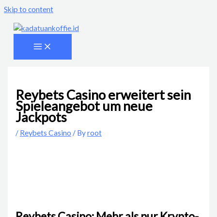
Skip to content
Reybets Casino erweitert sein
Spieleangebot um neue
Jackpots
/
Reybets Casino
/ By
root
Reybets Casino: Mehr als nur Krypto-