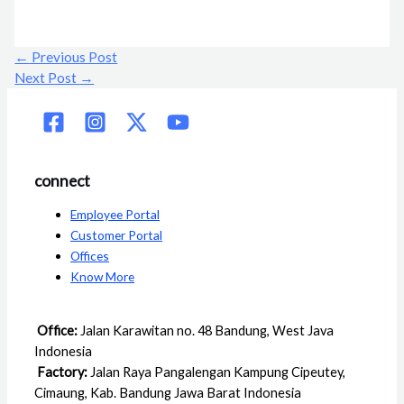
←
Previous Post
Next Post
→
connect
Employee Portal
Customer Portal
Offices
Know More
Office:
Jalan Karawitan no. 48 Bandung, West Java
Indonesia
Factory:
Jalan Raya Pangalengan Kampung Cipeutey,
Cimaung, Kab. Bandung Jawa Barat Indonesia