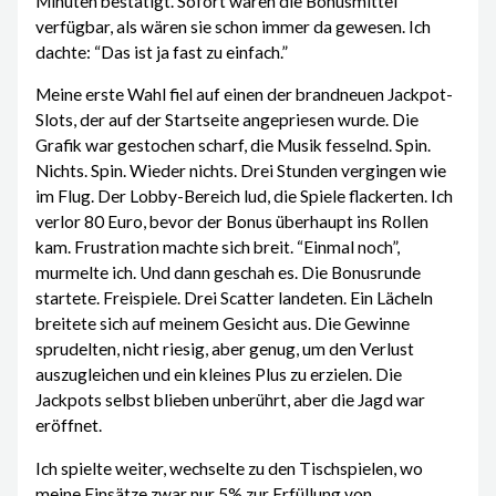
Minuten bestätigt. Sofort waren die Bonusmittel
verfügbar, als wären sie schon immer da gewesen. Ich
dachte: “Das ist ja fast zu einfach.”
Meine erste Wahl fiel auf einen der brandneuen Jackpot-
Slots, der auf der Startseite angepriesen wurde. Die
Grafik war gestochen scharf, die Musik fesselnd. Spin.
Nichts. Spin. Wieder nichts. Drei Stunden vergingen wie
im Flug. Der Lobby-Bereich lud, die Spiele flackerten. Ich
verlor 80 Euro, bevor der Bonus überhaupt ins Rollen
kam. Frustration machte sich breit. “Einmal noch”,
murmelte ich. Und dann geschah es. Die Bonusrunde
startete. Freispiele. Drei Scatter landeten. Ein Lächeln
breitete sich auf meinem Gesicht aus. Die Gewinne
sprudelten, nicht riesig, aber genug, um den Verlust
auszugleichen und ein kleines Plus zu erzielen. Die
Jackpots selbst blieben unberührt, aber die Jagd war
eröffnet.
Ich spielte weiter, wechselte zu den Tischspielen, wo
meine Einsätze zwar nur 5% zur Erfüllung von