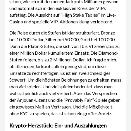
schon, wie ich mit den neuen Jackpots Millionen gewann
und automatisch in den exklusiven Kreis der VIPs
aufstieg. Die Aussicht auf “High Stake Tables” im Live-
Casino und spezielle VIP-Aktionen klang verlockend.
Die Reise durch die Stufen ist klar strukturiert. Bronze
bei 10.000 Dollar, Silber bei 50.000, Gold bei 100.000.
Dann die Platin-Stufen, die sich von I bis VI ziehen, bis zu
einer Million Dollar kumuliertem Einsatz. Die Diamond-
Stufen folgen, bis zu 2 Millionen Dollar. Ich fragte mich,
ob die neuen Jackpots allein genug sind, um diese
Einsätze zu rechtfertigen. Es ist ein zweischneidiges
Schwert: Um die höchsten Belohnungen zu erhalten, muss
man viel spielen. Und viel spielen bedeutet, dass man
wahrscheinlich auch viel verliert. Aber das Versprechen
der Anjouan-Lizenz und die “Provably Fair”-Spiele geben
ein gewisses Maß an Vertrauen. Und die Möglichkeit,
ohne KYC zu spielen, das ist schon ein großer Anreiz.
Krypto-Herzstück: Ein- und Auszahlungen