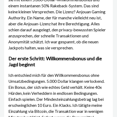
einem instantanen 50% Rakeback-System. Das sind
keine kleinen Versprechen. Die Lizenz? Anjouan Gaming
Authority. Ein Name, der für manche vielleicht neu ist,
aber die Anjouan-Lizenz hat ihre Berechtigung. Alles
schien darauf ausgelegt, den privacy-bewussten Spieler
anzusprechen, der schnelle Transaktionen und
Anonymität schätzt. Ich war gespannt, ob die neuen
Jackpots halten, was sie versprechen.
Der erste Schritt: Willkommensbonus und die
Jagd beginnt
Ich entschied mich für den Willkommensbonus ohne
Umsatzbedingungen. 5.000 Dollar klangen verlockend.
Ein Bonus, der sich wie echtes Geld verhält. Keine 40x
Hürden, kein Verheddern in endlosen Bedingungen.
Einfach spielen. Der Mindesteinzahlungsbetrag lag bei
erschwinglichen 10 Euro. Ein Klacks. Ich tätigte meine
Einzahlung via Bitcoin, die Transaktion war in wenigen