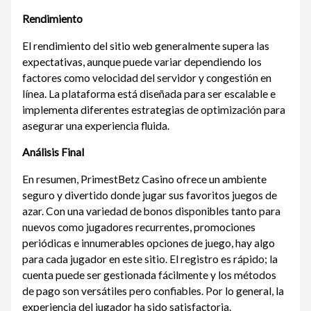
Rendimiento
El rendimiento del sitio web generalmente supera las
expectativas, aunque puede variar dependiendo los
factores como velocidad del servidor y congestión en
línea. La plataforma está diseñada para ser escalable e
implementa diferentes estrategias de optimización para
asegurar una experiencia fluida.
Análisis Final
En resumen, PrimestBetz Casino ofrece un ambiente
seguro y divertido donde jugar sus favoritos juegos de
azar. Con una variedad de bonos disponibles tanto para
nuevos como jugadores recurrentes, promociones
periódicas e innumerables opciones de juego, hay algo
para cada jugador en este sitio. El registro es rápido; la
cuenta puede ser gestionada fácilmente y los métodos
de pago son versátiles pero confiables. Por lo general, la
experiencia del jugador ha sido satisfactoria.