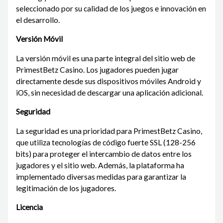
seleccionado por su calidad de los juegos e innovación en
el desarrollo.
Versión Móvil
La versión móvil es una parte integral del sitio web de
PrimestBetz Casino. Los jugadores pueden jugar
directamente desde sus dispositivos móviles Android y
iOS, sin necesidad de descargar una aplicación adicional.
Seguridad
La seguridad es una prioridad para PrimestBetz Casino,
que utiliza tecnologías de código fuerte SSL (128-256
bits) para proteger el intercambio de datos entre los
jugadores y el sitio web. Además, la plataforma ha
implementado diversas medidas para garantizar la
legitimación de los jugadores.
Licencia