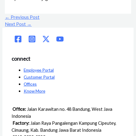
←
Previous Post
Next Post
→
connect
Employee Portal
Customer Portal
Offices
Know More
Office:
Jalan Karawitan no. 48 Bandung, West Java
Indonesia
Factory:
Jalan Raya Pangalengan Kampung Cipeutey,
Cimaung, Kab. Bandung Jawa Barat Indonesia