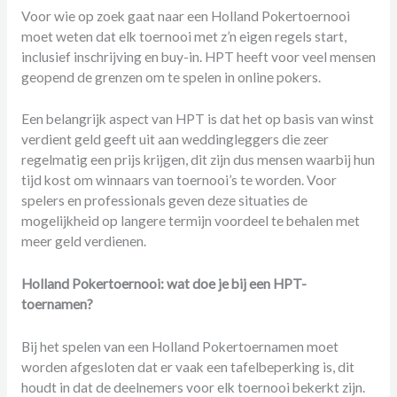
Voor wie op zoek gaat naar een Holland Pokertoernooi
moet weten dat elk toernooi met z’n eigen regels start,
inclusief inschrijving en buy-in. HPT heeft voor veel mensen
geopend de grenzen om te spelen in online pokers.
Een belangrijk aspect van HPT is dat het op basis van winst
verdient geld geeft uit aan weddingleggers die zeer
regelmatig een prijs krijgen, dit zijn dus mensen waarbij hun
tijd kost om winnaars van toernooi’s te worden. Voor
spelers en professionals geven deze situaties de
mogelijkheid op langere termijn voordeel te behalen met
meer geld verdienen.
Holland Pokertoernooi: wat doe je bij een HPT-
toernamen?
Bij het spelen van een Holland Pokertoernamen moet
worden afgesloten dat er vaak een tafelbeperking is, dit
houdt in dat de deelnemers voor elk toernooi bekerkt zijn.