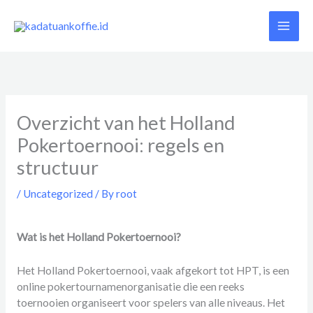
Skip
to
content
Overzicht van het Holland
Pokertoernooi: regels en
structuur
/
Uncategorized
/ By
root
Wat is het Holland Pokertoernooi?
Het Holland Pokertoernooi, vaak afgekort tot HPT, is een
online pokertournamenorganisatie die een reeks
toernooien organiseert voor spelers van alle niveaus. Het