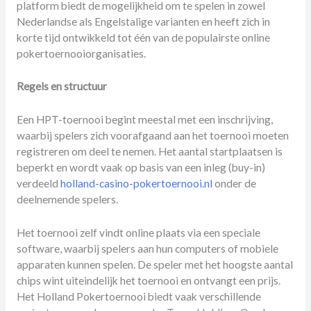
platform biedt de mogelijkheid om te spelen in zowel
Nederlandse als Engelstalige varianten en heeft zich in
korte tijd ontwikkeld tot één van de populairste online
pokertoernooiorganisaties.
Regels en structuur
Een HPT-toernooi begint meestal met een inschrijving,
waarbij spelers zich voorafgaand aan het toernooi moeten
registreren om deel te nemen. Het aantal startplaatsen is
beperkt en wordt vaak op basis van een inleg (buy-in)
verdeeld
holland-casino-pokertoernooi.nl
onder de
deelnemende spelers.
Het toernooi zelf vindt online plaats via een speciale
software, waarbij spelers aan hun computers of mobiele
apparaten kunnen spelen. De speler met het hoogste aantal
chips wint uiteindelijk het toernooi en ontvangt een prijs.
Het Holland Pokertoernooi biedt vaak verschillende