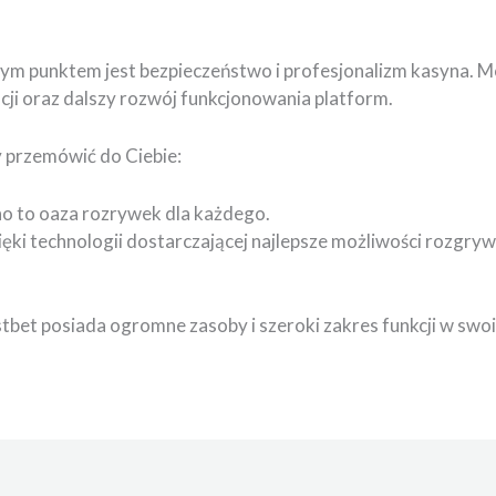
ym punktem jest bezpieczeństwo i profesjonalizm kasyna. M
ncji oraz dalszy rozwój funkcjonowania platform.
y przemówić do Ciebie:
no to oaza rozrywek dla każdego.
zięki technologii dostarczającej najlepsze możliwości rozgry
stbet posiada ogromne zasoby i szeroki zakres funkcji w swo