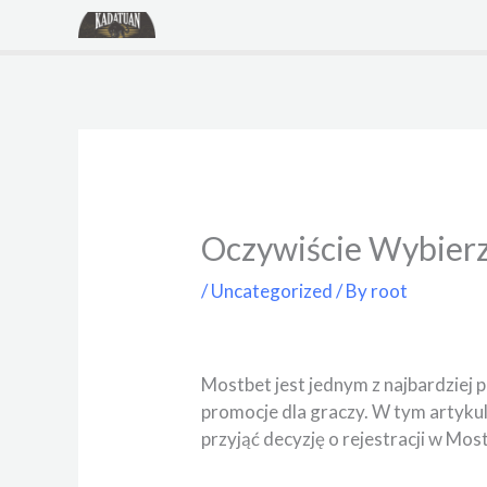
Skip
to
content
Oczywiście Wybierz
/
Uncategorized
/ By
root
Mostbet jest jednym z najbardziej 
promocje dla graczy. W tym artykul
przyjąć decyzję o rejestracji w Mos