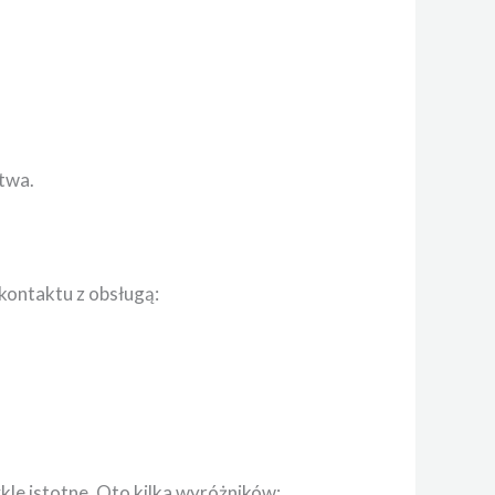
stwa.
kontaktu z obsługą:
kle istotne. Oto kilka wyróżników: