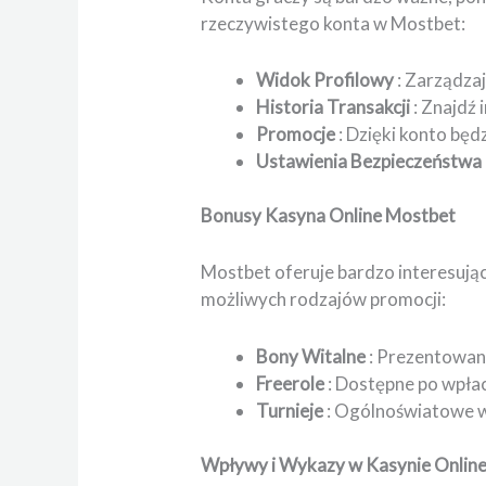
rzeczywistego konta w Mostbet:
Widok Profilowy
: Zarządza
Historia Transakcji
: Znajdź
Promocje
: Dzięki konto bę
Ustawienia Bezpieczeństwa
Bonusy Kasyna Online Mostbet
Mostbet oferuje bardzo interesują
możliwych rodzajów promocji:
Bony Witalne
: Prezentowane
Freerole
: Dostępne po wpła
Turnieje
: Ogólnoświatowe w
Wpływy i Wykazy w Kasynie Onlin