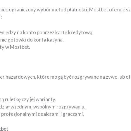
eć ograniczony wybór metod płatności, Mostbet oferuje sze
:
eniędzy na konto poprzez kartę kredytową.
anie gotówki do konta kasyna.
uty w Mostbet.
r hazardowych, które mogą być rozgrywane na żywo lub offl
ą ruletkę czy jej warianty.
udział w jednym, wspólnym rozgrywaniu.
z profesjonalnymi dealerami i graczami.
tbet