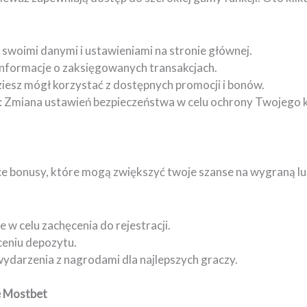
j swoimi danymi i ustawieniami na stronie głównej.
 informacje o zaksięgowanych transakcjach.
dziesz mógł korzystać z dostępnych promocji i bonów.
: Zmiana ustawień bezpieczeństwa w celu ochrony Twojego 
ce bonusy, które mogą zwiększyć twoje szanse na wygraną lu
 w celu zachęcenia do rejestracji.
ceniu depozytu.
ydarzenia z nagrodami dla najlepszych graczy.
e Mostbet