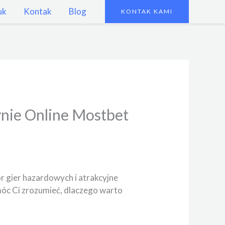
uk
Kontak
Blog
KONTAK KAMI
nie Online Mostbet
ór gier hazardowych i atrakcyjne
móc Ci zrozumieć, dlaczego warto