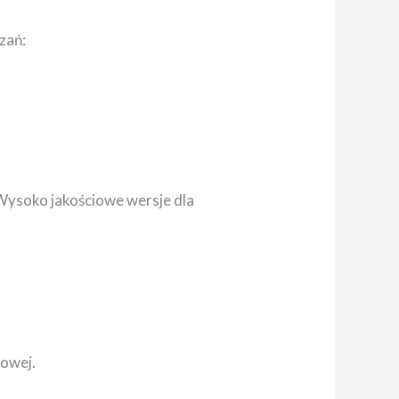
zań:
 Wysoko jakościowe wersje dla
dowej.