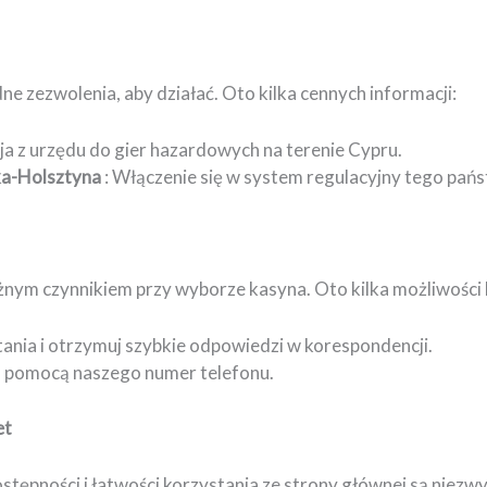
e zezwolenia, aby działać. Oto kilka cennych informacji:
cja z urzędu do gier hazardowych na terenie Cypru.
ka-Holsztyna
: Włączenie się w system regulacyjny tego pań
żnym czynnikiem przy wyborze kasyna. Oto kilka możliwości 
tania i otrzymuj szybkie odpowiedzi w korespondencji.
 za pomocą naszego numer telefonu.
et
stępności i łatwości korzystania ze strony głównej są niezwy