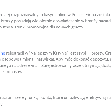
ardziej rozpoznawalnych kasyn online w Polsce. Firma został
órzy posiadają wieloletnie doświadczenie w branży hazardu.
ystne warunki promocyjne dla nowych graczy.
ine
rejestracji w “Najlepszym Kasynie” jest szybki i prosty. 
e osobowe (imiona i nazwiska). Aby móc dokonać depozytu,
anego na adres e-mail. Zarejestrowani gracze otrzymają dos
a z bonusów.
raczom szereg funkcji konta, które umożliwiają efektywną za
ę: