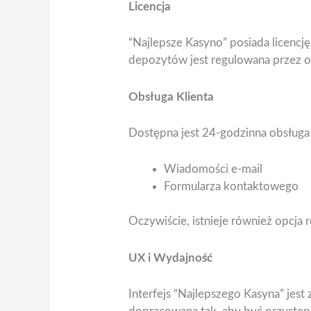
Licencja
“Najlepsze Kasyno” posiada licencję
depozytów jest regulowana przez o
Obsługa Klienta
Dostępna jest 24-godzinna obsługa 
Wiadomości e-mail
Formularza kontaktowego
Oczywiście, istnieje również opcj
UX i Wydajność
Interfejs “Najlepszego Kasyna” jest