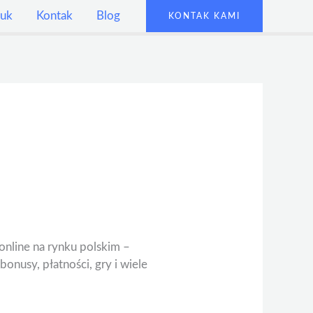
uk
Kontak
Blog
KONTAK KAMI
nline na rynku polskim –
bonusy, płatności, gry i wiele