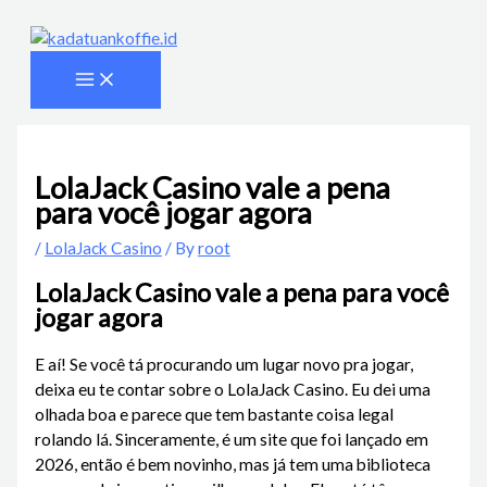
Skip
to
content
LolaJack Casino vale a pena
para você jogar agora
/
LolaJack Casino
/ By
root
LolaJack Casino vale a pena para você
jogar agora
E aí! Se você tá procurando um lugar novo pra jogar,
deixa eu te contar sobre o LolaJack Casino. Eu dei uma
olhada boa e parece que tem bastante coisa legal
rolando lá. Sinceramente, é um site que foi lançado em
2026, então é bem novinho, mas já tem uma biblioteca