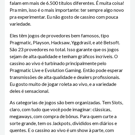
falam em mais de 6.500 títulos diferentes. É muita coisa!
Pra mim, isso é o mais importante: ter sempre algo novo
pra experimentar. Eu não gosto de cassino com pouca
variedade.
Eles têm jogos de provedores bem famosos, tipo
Pragmatic, Playson, Hacksaw, Yggdrasil, e até Betsoft.
São 23 provedores no total. Isso garante que os jogos
sejam de alta qualidade e tenham gráficos incríveis. O
cassino ao vivo é turbinado principalmente pelo
Pragmatic Live e Evolution Gaming. Então pode esperar
transmissões de alta qualidade e dealers profissionais.
Eu gosto muito de jogar roleta ao vivo, e a variedade
deles é sensacional.
As categorias de jogos são bem organizadas. Tem Slots,
claro, com tudo que você pode imaginar: clássicas,
megaways, com compra de bônus. Para quem curte a
sorte grande, tem os Jackpots, divididos em diários e
quentes. E o cassino ao vivo é um show à parte, com