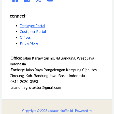
connect
Employee Portal
Customer Portal
Offices
Know More
Office:
Jalan Karawitan no. 48 Bandung, West Java
Indonesia
Factory:
Jalan Raya Pangalengan Kampung Cipeutey,
Cimaung, Kab. Bandung Jawa Barat Indonesia
0812-2020-0593
trianomagrotektur@gmail.com
Copyright © 2026 kadatuankoffie.id | Powered by