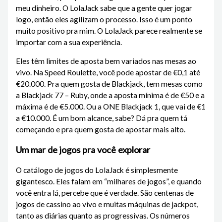
meu dinheiro. O LolaJack sabe que a gente quer jogar
logo, então eles agilizam o processo. Isso é um ponto
muito positivo pra mim. O LolaJack parece realmente se
importar com a sua experiência.
Eles têm limites de aposta bem variados nas mesas ao
vivo. Na Speed Roulette, você pode apostar de €0,1 até
€20.000. Pra quem gosta de Blackjack, tem mesas como
a Blackjack 77 – Ruby, onde a aposta mínima é de €50 e a
máxima é de €5.000. Ou a ONE Blackjack 1, que vai de €1
a €10.000. É um bom alcance, sabe? Dá pra quem tá
começando e pra quem gosta de apostar mais alto.
Um mar de jogos pra você explorar
O catálogo de jogos do LolaJack é simplesmente
gigantesco. Eles falam em “milhares de jogos”, e quando
você entra lá, percebe que é verdade. São centenas de
jogos de cassino ao vivo e muitas máquinas de jackpot,
tanto as diárias quanto as progressivas. Os números