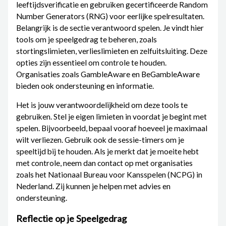
leeftijdsverificatie en gebruiken gecertificeerde Random
Number Generators (RNG) voor eerlijke spelresultaten.
Belangrijk is de sectie verantwoord spelen. Je vindt hier
tools om je speelgedrag te beheren, zoals
stortingslimieten, verlieslimieten en zelfuitsluiting. Deze
opties zijn essentieel om controle te houden.
Organisaties zoals GambleAware en BeGambleAware
bieden ook ondersteuning en informatie.
Het is jouw verantwoordelijkheid om deze tools te
gebruiken. Stel je eigen limieten in voordat je begint met
spelen. Bijvoorbeeld, bepaal vooraf hoeveel je maximaal
wilt verliezen. Gebruik ook de sessie-timers om je
speeltijd bij te houden. Als je merkt dat je moeite hebt
met controle, neem dan contact op met organisaties
zoals het Nationaal Bureau voor Kansspelen (NCPG) in
Nederland. Zij kunnen je helpen met advies en
ondersteuning.
Reflectie op je Speelgedrag