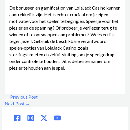
De bonussen en gamification van LolaJack Casino kunnen
aantrekkelijk zijn. Het is echter cruciaal om je eigen
motivatie voor het spelen te begrijpen. Speel je voor het
plezier en de spanning? Of probeer je verliezen terug te
winnen of te ontsnappen aan problemen? Wees eerlijk
tegen jezelf. Gebruik de beschikbare verantwoord
spelen-opties van LolaJack Casino, zoals
stortingslimieten en zelfuitsluiting, om je speelgedrag
onder controle te houden. Dit is de beste manier om
plezier te houden aan je spel.
←
Previous Post
Next Post
→