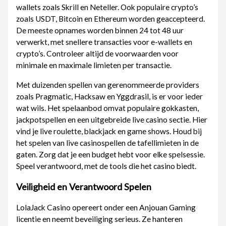
wallets zoals Skrill en Neteller. Ook populaire crypto’s
zoals USDT, Bitcoin en Ethereum worden geaccepteerd.
De meeste opnames worden binnen 24 tot 48 uur
verwerkt, met snellere transacties voor e-wallets en
crypto’s. Controleer altijd de voorwaarden voor
minimale en maximale limieten per transactie.
Met duizenden spellen van gerenommeerde providers
zoals Pragmatic, Hacksaw en Yggdrasil, is er voor ieder
wat wils. Het spelaanbod omvat populaire gokkasten,
jackpotspellen en een uitgebreide live casino sectie. Hier
vind je live roulette, blackjack en game shows. Houd bij
het spelen van live casinospellen de tafellimieten in de
gaten. Zorg dat je een budget hebt voor elke spelsessie.
Speel verantwoord, met de tools die het casino biedt.
Veiligheid en Verantwoord Spelen
LolaJack Casino opereert onder een Anjouan Gaming
licentie en neemt beveiliging serieus. Ze hanteren