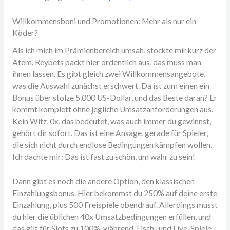
Willkommensboni und Promotionen: Mehr als nur ein
Köder?
Als ich mich im Prämienbereich umsah, stockte mir kurz der
Atem. Reybets packt hier ordentlich aus, das muss man
ihnen lassen. Es gibt gleich zwei Willkommensangebote,
was die Auswahl zunächst erschwert. Da ist zum einen ein
Bonus über stolze 5.000 US-Dollar, und das Beste daran? Er
kommt komplett ohne jegliche Umsatzanforderungen aus.
Kein Witz, 0x, das bedeutet, was auch immer du gewinnst,
gehört dir sofort. Das ist eine Ansage, gerade für Spieler,
die sich nicht durch endlose Bedingungen kämpfen wollen.
Ich dachte mir: Das ist fast zu schön, um wahr zu sein!
Dann gibt es noch die andere Option, den klassischen
Einzahlungsbonus. Hier bekommst du 250% auf deine erste
Einzahlung, plus 500 Freispiele obendrauf. Allerdings musst
du hier die üblichen 40x Umsatzbedingungen erfüllen, und
das gilt für Slots zu 100%, während Tisch- und Live-Spiele