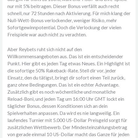
nur mit 5% beitragen. Dieser Bonus verfällt auch recht
schnell, nur 72 Stunden nach Aktivierung. Für mich klang der
Null-Wett-Bonus verlockender, weniger Risiko, mehr
Sofortgewinnpotential. Doch die Verlockung der vielen
Freispiele war auch nicht zu verachten.
Aber Reybets ruht sich nicht auf den
Willkommensangeboten aus. Das ist ein entscheidender
Punkt. Hier gibt es jeden Tag etwas Neues. Ein Highlight ist
die sofortige 50% Rakeback-Rate. Stell dir vor, jeder
Einsatz, den du tätigst, bringt dir sofort einen Teil zurück,
ganz ohne Bedingungen. Das ist ein echter Advantage.
Zusätzlich gibt es noch wöchentliche und monatliche
Reload-Boni, und jeden Tag um 16:00 Uhr GMT lockt ein
täglicher Bonus, dessen Konditionen sich an dein
Spielverhalten anpassen. Da wird es nie langweilig. Ein
laufendes Turnier mit 5.000 US-Dollar Preisgeld sorgt für
zusätzlichen Wettbewerb. Der Mindesteinzahlungsbetrag
von gerade einmal 10 US-Dollar macht das Ganze für jeden