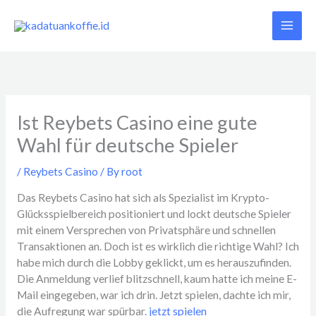
Skip
to
content
Ist Reybets Casino eine gute
Wahl für deutsche Spieler
/
Reybets Casino
/ By
root
Das Reybets Casino hat sich als Spezialist im Krypto-
Glücksspielbereich positioniert und lockt deutsche Spieler
mit einem Versprechen von Privatsphäre und schnellen
Transaktionen an. Doch ist es wirklich die richtige Wahl? Ich
habe mich durch die Lobby geklickt, um es herauszufinden.
Die Anmeldung verlief blitzschnell, kaum hatte ich meine E-
Mail eingegeben, war ich drin. Jetzt spielen, dachte ich mir,
die Aufregung war spürbar.
jetzt spielen