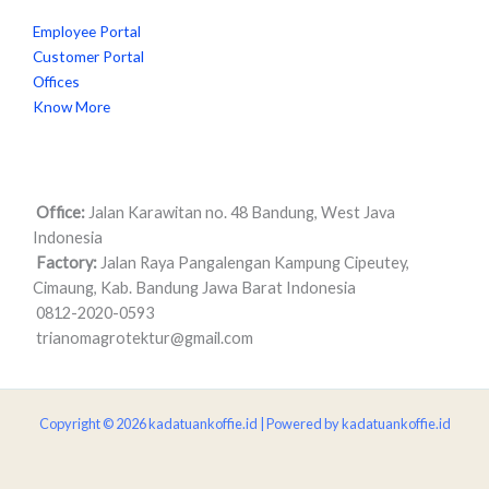
Employee Portal
Customer Portal
Offices
Know More
Office:
Jalan Karawitan no. 48 Bandung, West Java
Indonesia
Factory:
Jalan Raya Pangalengan Kampung Cipeutey,
Cimaung, Kab. Bandung Jawa Barat Indonesia
0812-2020-0593
trianomagrotektur@gmail.com
Copyright © 2026 kadatuankoffie.id | Powered by kadatuankoffie.id