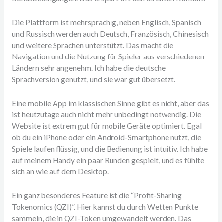
Die Plattform ist mehrsprachig, neben Englisch, Spanisch
und Russisch werden auch Deutsch, Französisch, Chinesisch
und weitere Sprachen unterstützt. Das macht die
Navigation und die Nutzung für Spieler aus verschiedenen
Ländern sehr angenehm. Ich habe die deutsche
Sprachversion genutzt, und sie war gut übersetzt.
Eine mobile App im klassischen Sinne gibt es nicht, aber das
ist heutzutage auch nicht mehr unbedingt notwendig. Die
Website ist extrem gut für mobile Geräte optimiert. Egal
ob du ein iPhone oder ein Android-Smartphone nutzt, die
Spiele laufen flüssig, und die Bedienung ist intuitiv. Ich habe
auf meinem Handy ein paar Runden gespielt, und es fühlte
sich an wie auf dem Desktop.
Ein ganz besonderes Feature ist die “Profit-Sharing
Tokenomics (QZI)”. Hier kannst du durch Wetten Punkte
sammeln, die in QZI-Token umgewandelt werden. Das