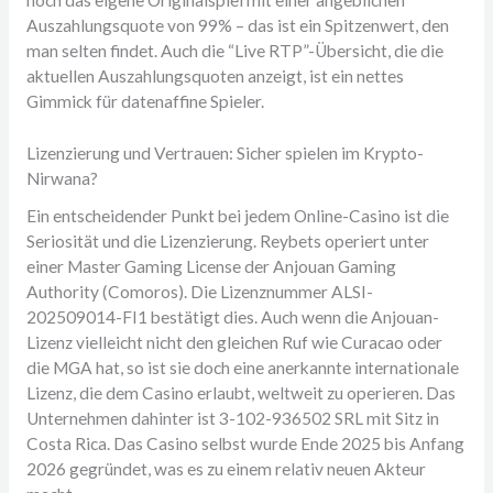
Auszahlungsquote von 99% – das ist ein Spitzenwert, den
man selten findet. Auch die “Live RTP”-Übersicht, die die
aktuellen Auszahlungsquoten anzeigt, ist ein nettes
Gimmick für datenaffine Spieler.
Lizenzierung und Vertrauen: Sicher spielen im Krypto-
Nirwana?
Ein entscheidender Punkt bei jedem Online-Casino ist die
Seriosität und die Lizenzierung. Reybets operiert unter
einer Master Gaming License der Anjouan Gaming
Authority (Comoros). Die Lizenznummer ALSI-
202509014-FI1 bestätigt dies. Auch wenn die Anjouan-
Lizenz vielleicht nicht den gleichen Ruf wie Curacao oder
die MGA hat, so ist sie doch eine anerkannte internationale
Lizenz, die dem Casino erlaubt, weltweit zu operieren. Das
Unternehmen dahinter ist 3-102-936502 SRL mit Sitz in
Costa Rica. Das Casino selbst wurde Ende 2025 bis Anfang
2026 gegründet, was es zu einem relativ neuen Akteur