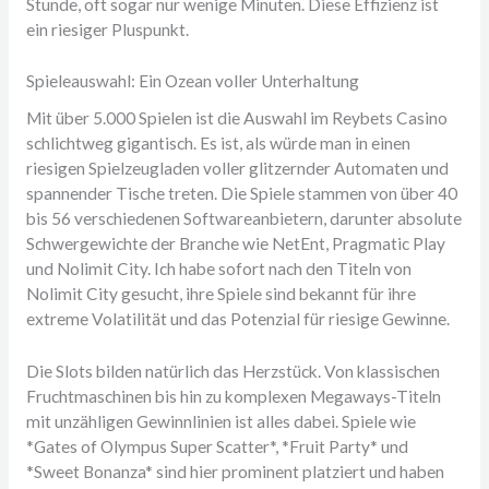
Stunde, oft sogar nur wenige Minuten. Diese Effizienz ist
ein riesiger Pluspunkt.
Spieleauswahl: Ein Ozean voller Unterhaltung
Mit über 5.000 Spielen ist die Auswahl im Reybets Casino
schlichtweg gigantisch. Es ist, als würde man in einen
riesigen Spielzeugladen voller glitzernder Automaten und
spannender Tische treten. Die Spiele stammen von über 40
bis 56 verschiedenen Softwareanbietern, darunter absolute
Schwergewichte der Branche wie NetEnt, Pragmatic Play
und Nolimit City. Ich habe sofort nach den Titeln von
Nolimit City gesucht, ihre Spiele sind bekannt für ihre
extreme Volatilität und das Potenzial für riesige Gewinne.
Die Slots bilden natürlich das Herzstück. Von klassischen
Fruchtmaschinen bis hin zu komplexen Megaways-Titeln
mit unzähligen Gewinnlinien ist alles dabei. Spiele wie
*Gates of Olympus Super Scatter*, *Fruit Party* und
*Sweet Bonanza* sind hier prominent platziert und haben