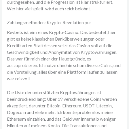
durchgesehen, und die Progression ist klar strukturiert.
Wer hier viel spielt, wird auch reich belohnt.
Zahlungsmethoden: Krypto-Revolution pur
Reybets ist ein reines Krypto-Casino. Das bedeutet, hier
gibt es keine klassischen Banküberweisungen oder
Kreditkarten. Stattdessen setzt das Casino voll auf die
Geschwindigkeit und Anonymität von Kryptowährungen.
Das war für mich einer der Hauptgründe, es
auszuprobieren. Ich nutze ohnehin schon diverse Coins, und
die Vorstellung, alles über eine Plattform laufen zu lassen,
war reizvoll.
Die Liste der unterstützten Kryptowährungen ist
beeindruckend lang: Über 19 verschiedene Coins werden
akzeptiert, darunter Bitcoin, Ethereum, USDT, Litecoin,
Dogecoin und viele mehr. Ich konnte problemlos meine
Ethereum einzahlen, und das Geld war innerhalb weniger
Minuten auf meinem Konto. Die Transaktionen sind