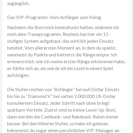
zugänglich.
Das VIP-Programm: Vom Anfänger zum König
Nachdem die Boni mich beeindruckt hatten, widmete ich
mich dem Treueprogramm. Reybets hat hier ein 15-
stufiges System aufgebaut, das wirklich jeden Einsatz
belohnt. Vom allerersten Moment an, in dem du spielst,
sammelst du Punkte und kletterst die Ränge empor. Ich
erinnere mich, wie ich meine ersten Ränge erklommen habe,
es fühlte sich an, als würde ich ein Level in einem Spiel
aufsteigen.
Die Stufen reichen von “Anfänger” bei null Dollar Einsatz
bis hin zu “Diamond V” bei satten 2.000.000 US-Dollar
kumuliertem Einsatz. Jeder Schritt nach oben bringt
spürbare Vorteile. Zuerst sind es kleine Level-Up-Boni,
dann werden die Cashback- und Rakeback-Raten immer
besser. Bei den höheren Stufen, so habe ich gelesen,
bekommst du sogar einen persönlichen VIP-Manager an