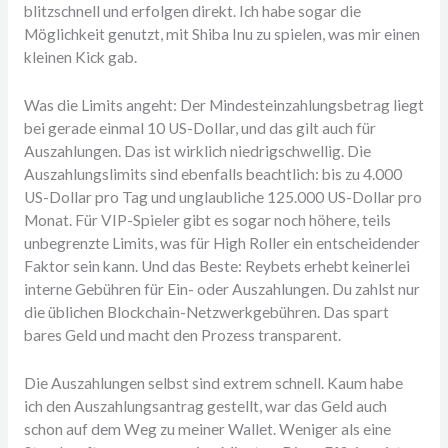
blitzschnell und erfolgen direkt. Ich habe sogar die
Möglichkeit genutzt, mit Shiba Inu zu spielen, was mir einen
kleinen Kick gab.
Was die Limits angeht: Der Mindesteinzahlungsbetrag liegt
bei gerade einmal 10 US-Dollar, und das gilt auch für
Auszahlungen. Das ist wirklich niedrigschwellig. Die
Auszahlungslimits sind ebenfalls beachtlich: bis zu 4.000
US-Dollar pro Tag und unglaubliche 125.000 US-Dollar pro
Monat. Für VIP-Spieler gibt es sogar noch höhere, teils
unbegrenzte Limits, was für High Roller ein entscheidender
Faktor sein kann. Und das Beste: Reybets erhebt keinerlei
interne Gebühren für Ein- oder Auszahlungen. Du zahlst nur
die üblichen Blockchain-Netzwerkgebühren. Das spart
bares Geld und macht den Prozess transparent.
Die Auszahlungen selbst sind extrem schnell. Kaum habe
ich den Auszahlungsantrag gestellt, war das Geld auch
schon auf dem Weg zu meiner Wallet. Weniger als eine