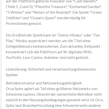
auf der Plattform gehören Klassiker wie *Cash Bandits*
(Teile 1, 2 und 3), *Plentiful Treasure*, *Enchanted Garden*,
*5 Wishes* und *Return of the Rudolph*. Die Spiele *Ocean
Oddities* und *Ocean’s Quest* werden häufig für
Promotionen genutzt.
Ein Großteil der Spiele kann im “Demo-Modus” oder “Fun
Play”-Modus ausprobiert werden, um die Titel ohne
Echtgeldeinsatz kennenzulernen. Zum aktuellen Zeitpunkt
konzentriert sich die Plattform auf ihr digitales RNG-
Portfolio; Live-Casino-Anbieter sind nicht gelistet.
Lizenzierung, Sicherheit und verantwortungsbewusstes
Spielen
Betreiberstruktur und Netzwerkzugehörigkeit
Orca Spins agiert als Teil eines größeren Netzwerks von
Schwestercasinos. Obwohl der namentliche Betreiber nicht
explizit in den Nutzungsbedingungen genannt wird, ist Orca
Spins laut Branchenforschung eine Schwesterseite anderer