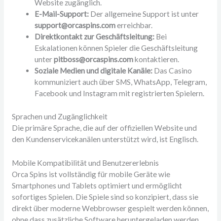
Website zugänglich.
E-Mail-Support:
Der allgemeine Support ist unter
support@orcaspins.com
erreichbar.
Direktkontakt zur Geschäftsleitung:
Bei
Eskalationen können Spieler die Geschäftsleitung
unter
pitboss@orcaspins.com
kontaktieren.
Soziale Medien und digitale Kanäle:
Das Casino
kommuniziert auch über SMS, WhatsApp, Telegram,
Facebook und Instagram mit registrierten Spielern.
Sprachen und Zugänglichkeit
Die primäre Sprache, die auf der offiziellen Website und
den Kundenservicekanälen unterstützt wird, ist Englisch.
Mobile Kompatibilität und Benutzererlebnis
Orca Spins ist vollständig für mobile Geräte wie
Smartphones und Tablets optimiert und ermöglicht
sofortiges Spielen. Die Spiele sind so konzipiert, dass sie
direkt über moderne Webbrowser gespielt werden können,
ohne dass zusätzliche Software heruntergeladen werden