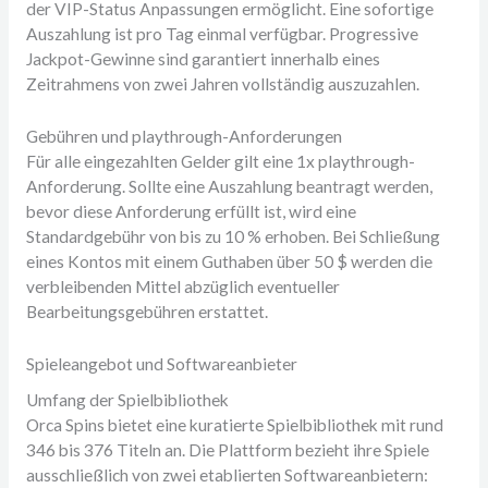
der VIP-Status Anpassungen ermöglicht. Eine sofortige
Auszahlung ist pro Tag einmal verfügbar. Progressive
Jackpot-Gewinne sind garantiert innerhalb eines
Zeitrahmens von zwei Jahren vollständig auszuzahlen.
Gebühren und playthrough-Anforderungen
Für alle eingezahlten Gelder gilt eine 1x playthrough-
Anforderung. Sollte eine Auszahlung beantragt werden,
bevor diese Anforderung erfüllt ist, wird eine
Standardgebühr von bis zu 10 % erhoben. Bei Schließung
eines Kontos mit einem Guthaben über 50 $ werden die
verbleibenden Mittel abzüglich eventueller
Bearbeitungsgebühren erstattet.
Spieleangebot und Softwareanbieter
Umfang der Spielbibliothek
Orca Spins bietet eine kuratierte Spielbibliothek mit rund
346 bis 376 Titeln an. Die Plattform bezieht ihre Spiele
ausschließlich von zwei etablierten Softwareanbietern: