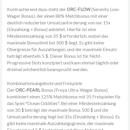
Kontrastierend dazu steht der
ORC-FLOW
(Serenity Low-
Wager Bonus), der einen 88% Matchbonus mit einer
deutlich reduzierten Umsatzanforderung von nur 15x
(Einzahlung + Bonus) anbietet. Hierfür ist eine
Mindesteinzahlung von 35 $ erforderlich, wobei das
maximale Bonuslimit bei 300 $ liegt. Es gibt keine
Obergrenze für Auszahlungen, und der maximale Einsatz
beträgt ebenfalls 5 $. Dieser Bonus ist für Nicht-
Progressive Slots konzipiert und kann einmal täglich oder
dreimal wöchentlich beansprucht werden.
Kombinationsangebote und Freispiele
Der
ORC-PEARL
Bonus (Freya Ultra-Wager Bonus)
kombiniert einen 125% Matchbonus mit 35 Freispielen für
das Spiel *Ocean Oddities*. Bei einer Mindesteinzahlung
von 30 $ beträgt der maximale Bonus 500 $ und die
Umsatzanforderung liegt bei 35x (Einzahlung + Bonus). Es
gibt keine maximale Auszahlungsgrenze, der maximale