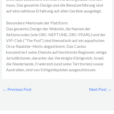
muss. Das gesamte Design und die Benutzerführung sind
auf eine nahtlose Erfahrung auf allen Geräten ausgelegt.
Besondere Merkmale der Plattform
Das gesamte Design der Website, die Namen der
Aktionscodes (wie ORC-NEPTUNE, ORC-PEARL) und der
VIP-Club (“The Pod”) sind thematisch auf ein aquatisches
Orca-Raubtier-Motiv abgestimmt. Das Casino
konzentriert seine Dienste auf bestimmte Regionen; einige
Jurisdiktionen, darunter das Vereinigte Königreich, Israel,
die Niederlande, Frankreich (und seine Territorien) sowie
Australien, sind von Echtgeldspielen ausgeschlossen.
←
Previous Post
Next Post
→