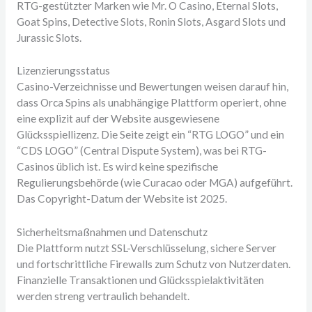
RTG-gestützter Marken wie Mr. O Casino, Eternal Slots,
Goat Spins, Detective Slots, Ronin Slots, Asgard Slots und
Jurassic Slots.
Lizenzierungsstatus
Casino-Verzeichnisse und Bewertungen weisen darauf hin,
dass Orca Spins als unabhängige Plattform operiert, ohne
eine explizit auf der Website ausgewiesene
Glücksspiellizenz. Die Seite zeigt ein “RTG LOGO” und ein
“CDS LOGO” (Central Dispute System), was bei RTG-
Casinos üblich ist. Es wird keine spezifische
Regulierungsbehörde (wie Curacao oder MGA) aufgeführt.
Das Copyright-Datum der Website ist 2025.
Sicherheitsmaßnahmen und Datenschutz
Die Plattform nutzt SSL-Verschlüsselung, sichere Server
und fortschrittliche Firewalls zum Schutz von Nutzerdaten.
Finanzielle Transaktionen und Glücksspielaktivitäten
werden streng vertraulich behandelt.