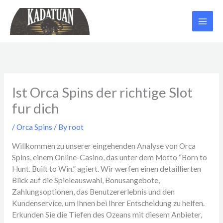
Skip
to
content
Ist Orca Spins der richtige Slot
fur dich
/
Orca Spins
/ By
root
Willkommen zu unserer eingehenden Analyse von Orca
Spins, einem Online-Casino, das unter dem Motto “Born to
Hunt. Built to Win.” agiert. Wir werfen einen detaillierten
Blick auf die Spieleauswahl, Bonusangebote,
Zahlungsoptionen, das Benutzererlebnis und den
Kundenservice, um Ihnen bei Ihrer Entscheidung zu helfen.
Erkunden Sie die Tiefen des Ozeans mit diesem Anbieter,