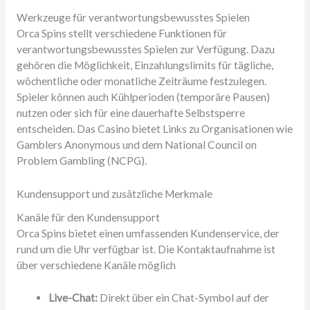
Werkzeuge für verantwortungsbewusstes Spielen
Orca Spins stellt verschiedene Funktionen für
verantwortungsbewusstes Spielen zur Verfügung. Dazu
gehören die Möglichkeit, Einzahlungslimits für tägliche,
wöchentliche oder monatliche Zeiträume festzulegen.
Spieler können auch Kühlperioden (temporäre Pausen)
nutzen oder sich für eine dauerhafte Selbstsperre
entscheiden. Das Casino bietet Links zu Organisationen wie
Gamblers Anonymous und dem National Council on
Problem Gambling (NCPG).
Kundensupport und zusätzliche Merkmale
Kanäle für den Kundensupport
Orca Spins bietet einen umfassenden Kundenservice, der
rund um die Uhr verfügbar ist. Die Kontaktaufnahme ist
über verschiedene Kanäle möglich
Live-Chat:
Direkt über ein Chat-Symbol auf der