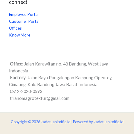
connect
Employee Portal
Customer Portal
Offices
Know More
Office:
Jalan Karawitan no. 48 Bandung, West Java
Indonesia
Factory:
Jalan Raya Pangalengan Kampung Cipeutey,
Cimaung, Kab. Bandung Jawa Barat Indonesia
0812-2020-0593
trianomagrotektur@gmail.com
Copyright © 2026 kadatuankoffie.id | Powered by kadatuankoffie.id