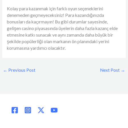
Kolay para kazanmak için farklı oyun seçeneklerini
denemeden geçmeyeceksiniz! Para kazandığınızda
bonusları da kaçırmayın! Bu gibi durumlar sayesinde,
gelişen casino piyasasında üyelerin daha fazla kazanç elde
etmesine katkı sunacak ve aynı zamanda daha büyük bir
şekilde popülerliği olan markanın ön planındaki yerini
korumasına yardımcı olacaktır.
←
Previous Post
Next Post
→