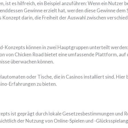
 ist es hilfreich, ein Beispiel anzuführen: Wenn ein Nutzer b
enddessen Gewinne erzielt hat, werden diese Gewinne dem S
onzept darin, die Freiheit der Auswahl zwischen verschied
-Konzepts können in zwei Hauptgruppen unterteilt werden: 
sion von Chicken Road bietet eine umfassende Plattform, auf
bnisse überwachen können.
lautomaten oder Tische, die in Casinos installiert sind. Hier
ino-Erfahrungen zu bieten.
zepts ist geprägt durch lokale Gesetzesbestimmungen und 
nsichtlich der Nutzung von Online-Spielen und -Glücksspielan