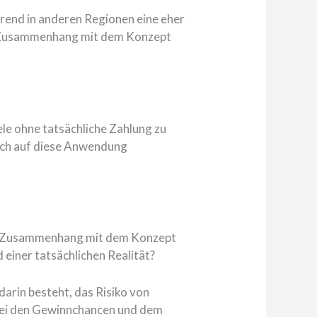
hrend in anderen Regionen eine eher
im Zusammenhang mit dem Konzept
ele ohne tatsächliche Zahlung zu
auch auf diese Anwendung
n im Zusammenhang mit dem Konzept
 einer tatsächlichen Realität?
arin besteht, das Risiko von
h bei den Gewinnchancen und dem