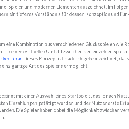
sino-Spielen und modernen Elementen auszeichnet. Im Folgen
ern ein tieferes Verständnis für dessen Konzeption und Funkt
um eine Kombination aus verschiedenen Glücksspielen wie Rou
eit, in einem virtuellen Umfeld zwischen den einzelnen Spiele
icken Road
Dieses Konzept ist dadurch gekennzeichnet, dass 
e einzigartige Art des Spielens ermöglicht.
beginnt mit einer Auswahl eines Startspiels, das je nach Nut
sten Einzahlungen getätigt wurden und der Nutzer erste Erf
erden. Die Spieler haben dabei die Möglichkeit zwischen vers
ln.