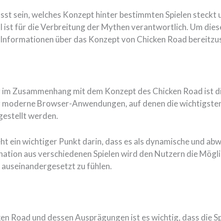
sst sein, welches Konzept hinter bestimmten Spielen steckt 
ist für die Verbreitung der Mythen verantwortlich. Um dies
, Informationen über das Konzept von Chicken Road bereitzus
 im Zusammenhang mit dem Konzept des Chicken Road ist die 
 moderne Browser-Anwendungen, auf denen die wichtigsten 
gestellt werden.
teht ein wichtiger Punkt darin, dass es als dynamische und a
tion aus verschiedenen Spielen wird den Nutzern die Möglic
 auseinandergesetzt zu fühlen.
en Road und dessen Ausprägungen ist es wichtig, dass die Sp