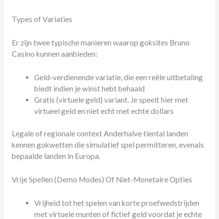
Types of Variaties
Er zijn twee typische manieren waarop goksites Bruno
Casino kunnen aanbieden:
Geld-verdienende variatie, die een reële uitbetaling
biedt indien je winst hebt behaald
Gratis (virtuele geld) variant. Je speelt hier met
virtueel geld en niet echt met echte dollars
Legale of regionale context Anderhalve tiental landen
kennen gokwetten die simulatief spel permitteren, evenals
bepaalde landen in Europa.
Vrije Spellen (Demo Modes) Of Niet-Monetaire Opties
Vrijheid tot het spelen van korte proefwedstrijden
met virtuele munten of fictief geld voordat je echte