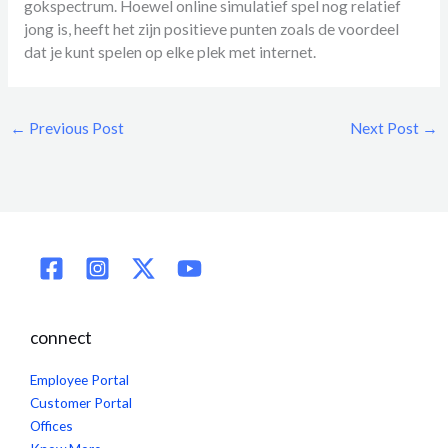
gokspectrum. Hoewel online simulatief spel nog relatief
jong is, heeft het zijn positieve punten zoals de voordeel
dat je kunt spelen op elke plek met internet.
←
Previous Post
Next Post
→
connect
Employee Portal
Customer Portal
Offices