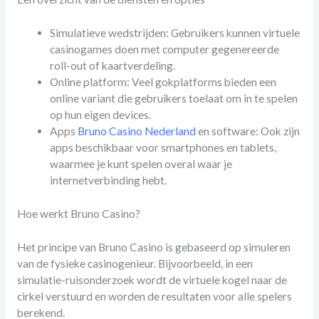
Simulatieve wedstrijden: Gebruikers kunnen virtuele
casinogames doen met computer gegenereerde
roll-out of kaartverdeling.
Online platform: Veel gokplatforms bieden een
online variant die gebruikers toelaat om in te spelen
op hun eigen devices.
Apps
Bruno Casino Nederland
en software: Ook zijn
apps beschikbaar voor smartphones en tablets,
waarmee je kunt spelen overal waar je
internetverbinding hebt.
Hoe werkt Bruno Casino?
Het principe van Bruno Casino is gebaseerd op simuleren
van de fysieke casinogenieur. Bijvoorbeeld, in een
simulatie-ruisonderzoek wordt de virtuele kogel naar de
cirkel verstuurd en worden de resultaten voor alle spelers
berekend.