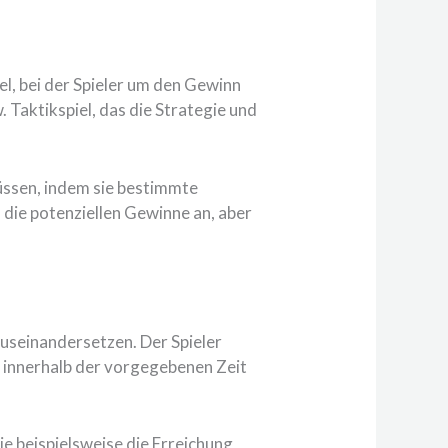
l, bei der Spieler um den Gewinn
 Taktikspiel, das die Strategie und
üssen, indem sie bestimmte
die potenziellen Gewinne an, aber
auseinandersetzen. Der Spieler
l innerhalb der vorgegebenen Zeit
 beispielsweise die Erreichung