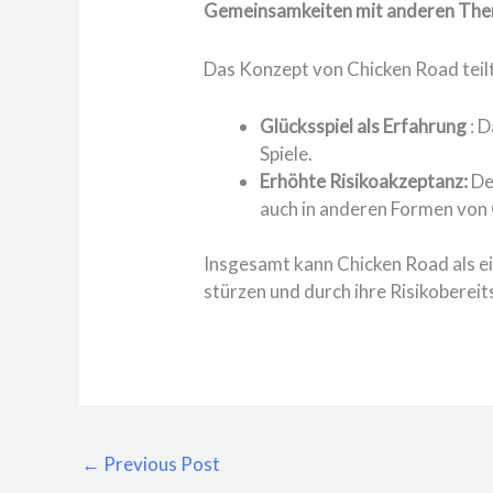
Gemeinsamkeiten mit anderen Th
Das Konzept von Chicken Road teil
Glücksspiel als Erfahrung
: 
Spiele.
Erhöhte Risikoakzeptanz:
De
auch in anderen Formen von 
Insgesamt kann Chicken Road als ei
stürzen und durch ihre Risikobereit
←
Previous Post