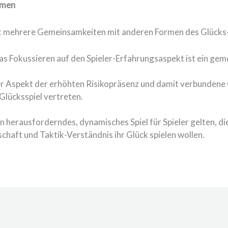
emen
t mehrere Gemeinsamkeiten mit anderen Formen des Glücks- u
Das Fokussieren auf den Spieler-Erfahrungsaspekt ist ein ge
r Aspekt der erhöhten Risikopräsenz und damit verbundene 
Glücksspiel vertreten.
n herausforderndes, dynamisches Spiel für Spieler gelten, d
schaft und Taktik-Verständnis ihr Glück spielen wollen.