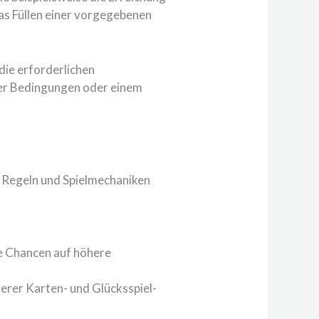
as Füllen einer vorgegebenen
die erforderlichen
der Bedingungen oder einem
r Regeln und Spielmechaniken
hre Chancen auf höhere
nerer Karten- und Glücksspiel-