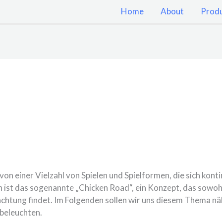
Home
About
Prod
von einer Vielzahl von Spielen und Spielformen, die sich kont
ist das sogenannte „Chicken Road“, ein Konzept, das sowohl 
htung findet. Im Folgenden sollen wir uns diesem Thema näh
beleuchten.