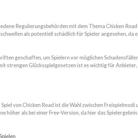
chiedene Regulierungsbehörden mit dem Thema Chicken Road
hwellen als potentiell schädlich für Spieler angesehen, da 
riften geschaffen, um Spielern vor möglichen Schadensfällen
it strengen Glücksspielgesetzen ist es wichtig für Anbieter,
 Spiel von Chicken Road ist die Wahl zwischen Freispielmodi
ne höher als bei einer Free-Version, da hier das Spielergebn
Spielen