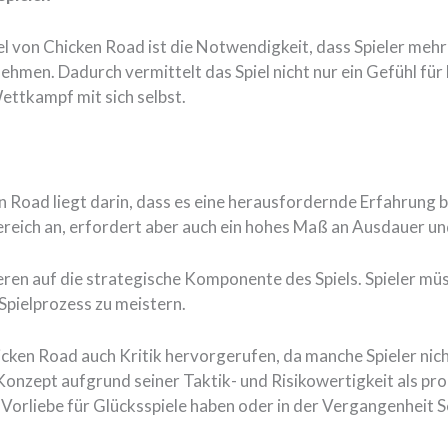
l von Chicken Road ist die Notwendigkeit, dass Spieler meh
ehmen. Dadurch vermittelt das Spiel nicht nur ein Gefühl fü
Wettkampf mit sich selbst.
n Road liegt darin, dass es eine herausfordernde Erfahrung 
Bereich an, erfordert aber auch ein hohes Maß an Ausdauer un
ieren auf die strategische Komponente des Spiels. Spieler m
Spielprozess zu meistern.
cken Road auch Kritik hervorgerufen, da manche Spieler nich
 Konzept aufgrund seiner Taktik- und Risikowertigkeit als pr
 Vorliebe für Glücksspiele haben oder in der Vergangenheit S