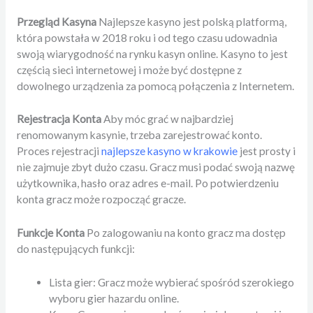
Przegląd Kasyna
Najlepsze kasyno jest polską platformą,
która powstała w 2018 roku i od tego czasu udowadnia
swoją wiarygodność na rynku kasyn online. Kasyno to jest
częścią sieci internetowej i może być dostępne z
dowolnego urządzenia za pomocą połączenia z Internetem.
Rejestracja Konta
Aby móc grać w najbardziej
renomowanym kasynie, trzeba zarejestrować konto.
Proces rejestracji
najlepsze kasyno w krakowie
jest prosty i
nie zajmuje zbyt dużo czasu. Gracz musi podać swoją nazwę
użytkownika, hasło oraz adres e-mail. Po potwierdzeniu
konta gracz może rozpocząć gracze.
Funkcje Konta
Po zalogowaniu na konto gracz ma dostęp
do następujących funkcji:
Lista gier: Gracz może wybierać spośród szerokiego
wyboru gier hazardu online.