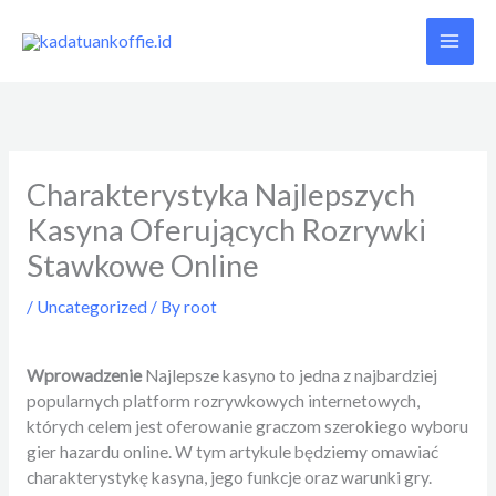
Skip
to
content
Charakterystyka Najlepszych
Kasyna Oferujących Rozrywki
Stawkowe Online
/
Uncategorized
/ By
root
Wprowadzenie
Najlepsze kasyno to jedna z najbardziej
popularnych platform rozrywkowych internetowych,
których celem jest oferowanie graczom szerokiego wyboru
gier hazardu online. W tym artykule będziemy omawiać
charakterystykę kasyna, jego funkcje oraz warunki gry.