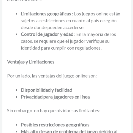
Limitaciones geográficas
: Los juegos online están
sujetos a restricciones en cuanto al país o región
desde donde pueden accederse.
Control de jugador y edad
: En la mayoría de los
casos, se requiere que el jugador verifique su
identidad para cumplir con regulaciones.
Ventajas y Limitaciones
Por un lado, las ventajas del juego online son:
Disponibilidad y facilidad
Privacidad para jugadores en línea
Sin embargo, no hay que olvidar sus limitantes:
Posibles restricciones geográficas
Más alto riesgo de problema del juego debido al