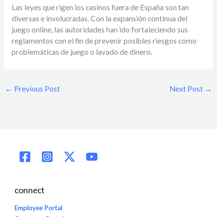
Las leyes que rigen los casinos fuera de España son tan
diversas e involucradas. Con la expansión continua del
juego online, las autoridades han ido fortaleciendo sus
reglamentos con el fin de prevenir posibles riesgos como
problemáticas de juego o lavado de dinero.
←
Previous Post
Next Post
→
connect
Employee Portal