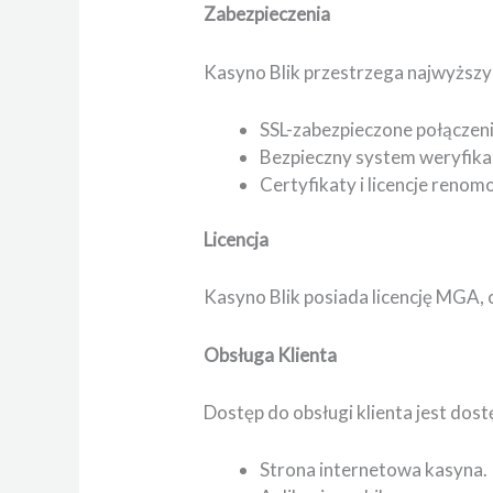
Zabezpieczenia
Kasyno Blik przestrzega najwyższ
SSL-zabezpieczone połączen
Bezpieczny system weryfikac
Certyfikaty i licencje reno
Licencja
Kasyno Blik posiada licencję MGA,
Obsługa Klienta
Dostęp do obsługi klienta jest dos
Strona internetowa kasyna.