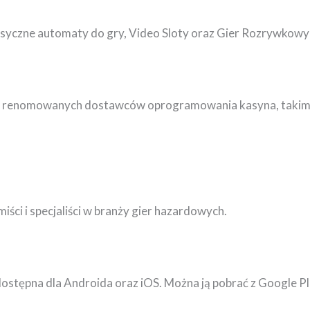
lasyczne automaty do gry, Video Sloty oraz Gier Rozrywkowy
ma renomowanych dostawców oprogramowania kasyna, takimi
ści i specjaliści w branży gier hazardowych.
 dostępna dla Androida oraz iOS. Można ją pobrać z Google Pl