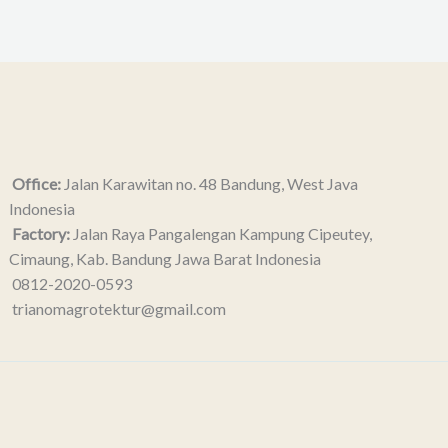
Office:
Jalan Karawitan no. 48 Bandung, West Java
Indonesia
Factory:
Jalan Raya Pangalengan Kampung Cipeutey,
Cimaung, Kab. Bandung Jawa Barat Indonesia
0812-2020-0593
trianomagrotektur@gmail.com