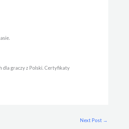
asie.
dla graczy z Polski. Certyfikaty
Next Post
→