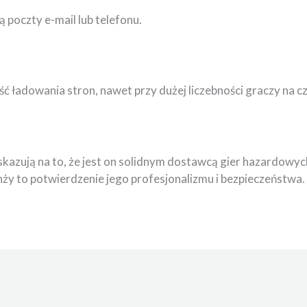
 poczty e-mail lub telefonu.
ć ładowania stron, nawet przy dużej liczebności graczy na cz
azują na to, że jest on solidnym dostawcą gier hazardowych 
 to potwierdzenie jego profesjonalizmu i bezpieczeństwa.