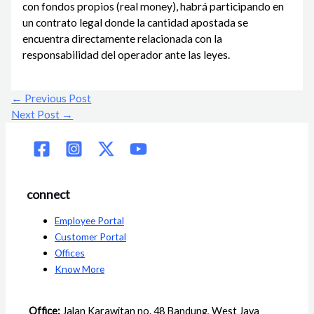
con fondos propios (real money), habrá participando en
un contrato legal donde la cantidad apostada se
encuentra directamente relacionada con la
responsabilidad del operador ante las leyes.
←
Previous Post
Next Post
→
connect
Employee Portal
Customer Portal
Offices
Know More
Office:
Jalan Karawitan no. 48 Bandung, West Java