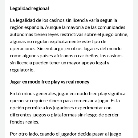
Legalidad regional
La legalidad de los casinos sin licencia varía según la
región española. Aunque la mayoría de las comunidades
autónomas tienen leyes restrictivas sobre el juego online,
algunas no regulan explícitamente este tipo de
operaciones. Sin embargo, en otros lugares del mundo
como algunos países africanos o caribeños, los casinos
sin licencia pueden tener un mayor apoyo legal y
regulatorio.
Jugar en modo free play vs real money
En términos generales, jugar en modo free play significa
que no se requiere dinero para comenzar a jugar. Esta
opción permite a los jugadores experimentar con
diferentes juegos o plataformas sin riesgo de perder
fondos reales.
Por otro lado, cuando el jugador decida pasar al juego