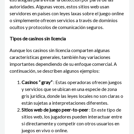
autoridades. Algunas veces, estos sitios web usan
servidores en países con leyes laxas sobre el juego online
o simplemente ofrecen servicios a través de dominios
ocultos y protocolos de comunicación seguros.
Tipos de casinos sin licencia
Aunque los casinos sin licencia comparten algunas
características generales, también hay variaciones
importantes dependiendo de su enfoque comercial. A
continuación, se describen algunos ejemplos:
Casinos ” gray”
: Estas operadoras ofrecen juegos
y servicios que se ubican en una especie de zona
gris jurídica, donde las leyes locales no son claras o
están sujetas a interpretaciones diferentes.
Sitios web de juego peer-to-peer
: En este tipo de
sitios web, los jugadores pueden interactuar entre
sí directamente y competir con otros usuarios en
juegos en vivo o online.