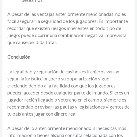
A pesar de las ventajas anteriormente mencionadas, no es
fácil asegurar la seguridad de los jugadores. Es importante
recordar que existen riesgos inherentes en todo tipo de
juego: puede ocurrir una combinación negativa imprevista
que cause pérdida total.
Conclusión
La legalidad y regulación de casinos extranjeros varían
según la jurisdicción, pero su popularización sigue
creciendo debido a la facilidad con que los jugadores
pueden acceder desde cualquier parte del mundo. Si eres un
jugador recién llegado o veterano en el campo, siempre es
recomendable revisar las pautas y legislaciones vigentes de
tu país antes jugar con dinero real.
A pesar de lo anteriormente mencionado, si necesitas más
información o tienes alguna consulta relacionada con los