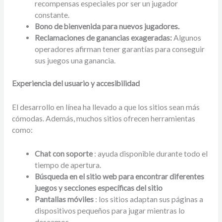
recompensas especiales por ser un jugador
constante.
Bono de bienvenida para nuevos jugadores.
Reclamaciones de ganancias exageradas:
Algunos
operadores afirman tener garantías para conseguir
sus juegos una ganancia.
Experiencia del usuario y accesibilidad
El desarrollo en línea ha llevado a que los sitios sean más
cómodas. Además, muchos sitios ofrecen herramientas
como:
Chat con soporte
: ayuda disponible durante todo el
tiempo de apertura.
Búsqueda en el sitio web para encontrar diferentes
juegos y secciones específicas del sitio
Pantallas móviles
: los sitios adaptan sus páginas a
dispositivos pequeños para jugar mientras lo
deseamos.